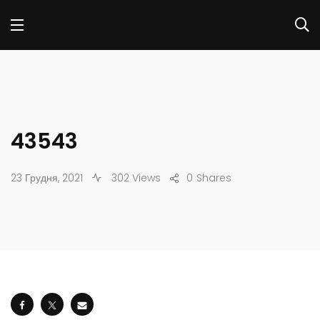
43543
23 Грудня, 2021
302 Views
0
Shares