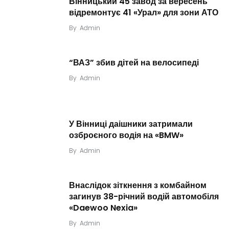
Вінницький 45 завод за вересень
відремонтує 41 «Урал» для зони АТО
By
Admin
“ВАЗ” збив дітей на велосипеді
By
Admin
У Вінниці даішники затримали
озброєного водія на «BMW»
By
Admin
Внаслідок зіткнення з комбайном
загинув 38-річний водій автомобіля
«Daewoo Nexia»
By
Admin