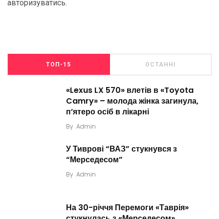
авторизуватись
.
ТОП-15
ОСТАННІ
«Lexus LX 570» влетів в «Toyota
Camry» – молода жінка загинула,
п’ятеро осіб в лікарні
By
Admin
У Тиврові “ВАЗ” стукнувся з
“Мерседесом”
By
Admin
На 30-річчя Перемоги «Таврія»
стукнулась з «Мерседесом»