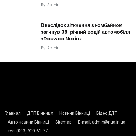
By
Admin
Внаслідок зіткнення з комбайном
загинув 38-річний водій автомобіля
«Daewoo Nexia»
By
Admin
Главная
ДТП Вінниця
Новини Вінниці
Відео ДТП
Авто новини Вінниці
Sitemap
E-mail: admin@nua.in.ua
тел. (093) 920-61-77