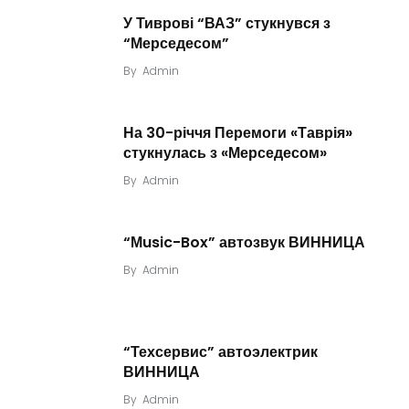
У Тиврові “ВАЗ” стукнувся з
“Мерседесом”
By
Admin
На 30-річчя Перемоги «Таврія»
стукнулась з «Мерседесом»
By
Admin
“Мusic-Box” автозвук ВИННИЦА
By
Admin
“Техсервис” автоэлектрик
ВИННИЦА
By
Admin