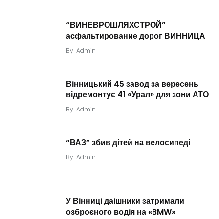
“ВИНЕВРОШЛЯХСТРОЙ”
асфальтирование дорог ВИННИЦА
By
Admin
Вінницький 45 завод за вересень
відремонтує 41 «Урал» для зони АТО
By
Admin
“ВАЗ” збив дітей на велосипеді
By
Admin
У Вінниці даішники затримали
озброєного водія на «BMW»