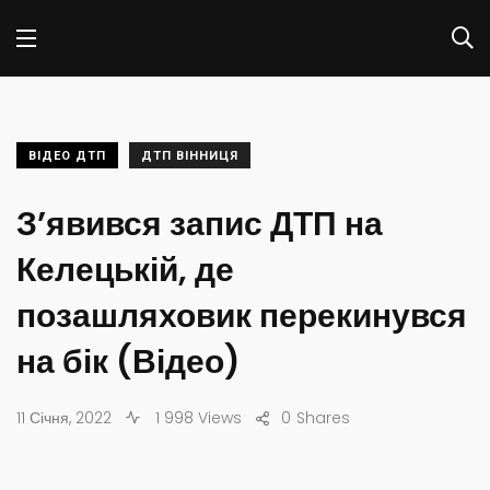
ВІДЕО ДТП
ДТП ВІННИЦЯ
З’явився запис ДТП на
Келецькій, де
позашляховик перекинувся
на бік (Відео)
11 Січня, 2022
1 998 Views
0
Shares