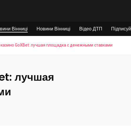
вини Вінниці
Новини Вінниці
Відео ДТП
Підписуй
казино GoXBet: лучшая площадка с денежными ставками
t: лучшая
ми