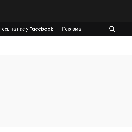
тесь на нас у Facebook
Реклама