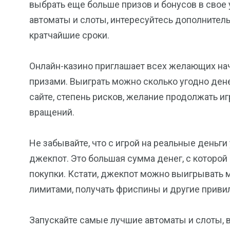
выбрать еще больше призов и бонусов в свое
автоматы и слоты, интересуйтесь дополнител
кратчайшие сроки.
Онлайн-казино приглашает всех желающих нач
призами. Выиграть можно сколько угодно денег
сайте, степень рисков, желание продолжать иг
вращений.
Не забывайте, что с игрой на реальные деньг
джекпот. Это большая сумма денег, с которо
покупки. Кстати, джекпот можно выигрывать м
лимитами, получать фриспины и другие привил
Запускайте самые лучшие автоматы и слоты, 