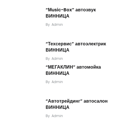
“Мusic-Box” автозвук
ВИННИЦА
By
Admin
“Техсервис” автоэлектрик
ВИННИЦА
By
Admin
“МЕГАКЛИН” автомойка
ВИННИЦА
By
Admin
“Автотрейдинг” автосалон
ВИННИЦА
By
Admin