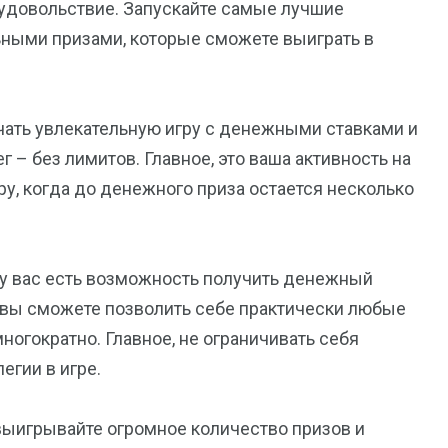
 удовольствие. Запускайте самые лучшие
ьными призами, которые сможете выиграть в
ать увлекательную игру с денежными ставками и
 – без лимитов. Главное, это ваша активность на
ру, когда до денежного приза остается несколько
и у вас есть возможность получить денежный
й вы сможете позволить себе практически любые
ногократно. Главное, не ограничивать себя
егии в игре.
выигрывайте огромное количество призов и