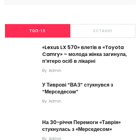
ТОП-15
ОСТАННІ
«Lexus LX 570» влетів в «Toyota
Camry» – молода жінка загинула,
п’ятеро осіб в лікарні
By
Admin
У Тиврові “ВАЗ” стукнувся з
“Мерседесом”
By
Admin
На 30-річчя Перемоги «Таврія»
стукнулась з «Мерседесом»
By
Admin