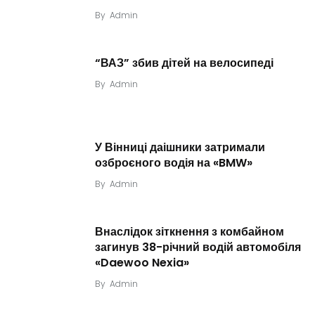
By
Admin
“ВАЗ” збив дітей на велосипеді
By
Admin
У Вінниці даішники затримали
озброєного водія на «BMW»
By
Admin
Внаслідок зіткнення з комбайном
загинув 38-річний водій автомобіля
«Daewoo Nexia»
By
Admin