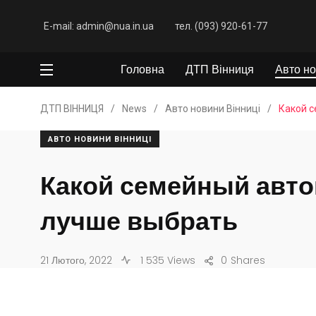
E-mail: admin@nua.in.ua
тел. (093) 920-61-77
Головна
ДТП Вінниця
Авто но
ДТП ВІННИЦЯ
/
News
/
Авто новини Вінниці
/
Какой 
АВТО НОВИНИ ВІННИЦІ
Какой семейный авт
лучше выбрать
21 Лютого, 2022
1 535 Views
0
Shares