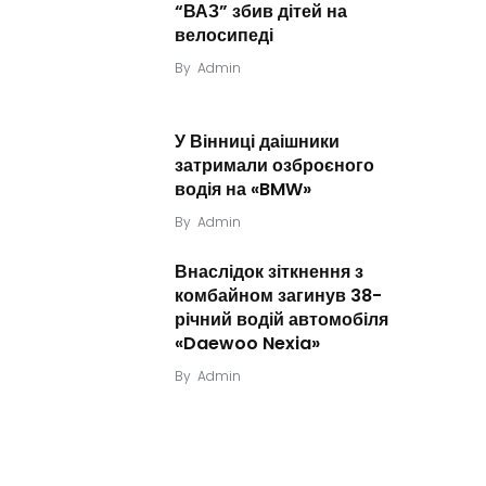
“ВАЗ” збив дітей на
велосипеді
By
Admin
У Вінниці даішники
затримали озброєного
водія на «BMW»
By
Admin
Внаслідок зіткнення з
комбайном загинув 38-
річний водій автомобіля
«Daewoo Nexia»
By
Admin