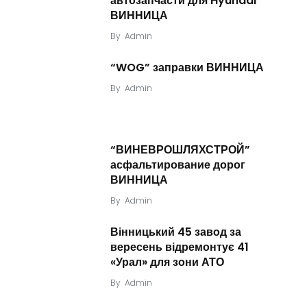
автозапчасти для Hyundai
ВИННИЦА
By
Admin
“WOG” заправки ВИННИЦА
By
Admin
“ВИНЕВРОШЛЯХСТРОЙ”
асфальтирование дорог
ВИННИЦА
By
Admin
Вінницький 45 завод за
вересень відремонтує 41
«Урал» для зони АТО
By
Admin