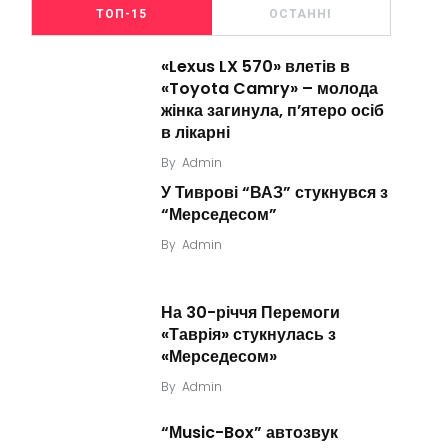
ТОП-15
ОСТАННІ
«Lexus LX 570» влетів в
«Toyota Camry» – молода
жінка загинула, п’ятеро осіб
в лікарні
By
Admin
У Тиврові “ВАЗ” стукнувся з
“Мерседесом”
By
Admin
На 30-річчя Перемоги
«Таврія» стукнулась з
«Мерседесом»
By
Admin
“Мusic-Box” автозвук