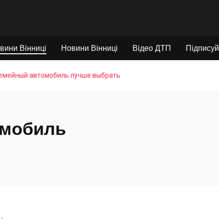
вини Вінниці
Новини Вінниці
Відео ДТП
Підписуй
семейный автомобиль лучше выбрать
омобиль