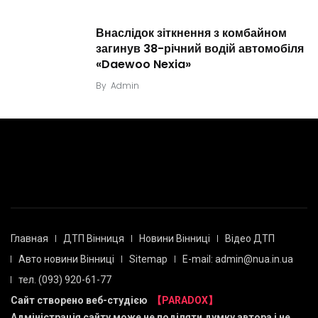
Внаслідок зіткнення з комбайном
загинув 38-річний водій автомобіля
«Daewoo Nexia»
By
Admin
Главная
ДТП Вінниця
Новини Вінниці
Відео ДТП
Авто новини Вінниці
Sitemap
E-mail: admin@nua.in.ua
тел. (093) 920-61-77
Сайт створено веб-студією
【PARADOX】
Адміністрація сайту може не поділяти думку автора і не