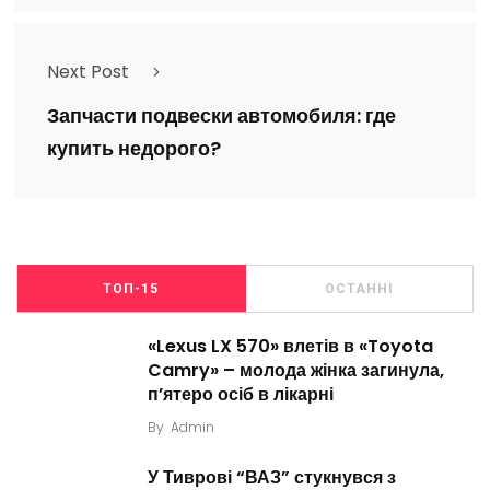
Next Post
Запчасти подвески автомобиля: где
купить недорого?
ТОП-15
ОСТАННІ
«Lexus LX 570» влетів в «Toyota
Camry» – молода жінка загинула,
п’ятеро осіб в лікарні
By
Admin
У Тиврові “ВАЗ” стукнувся з