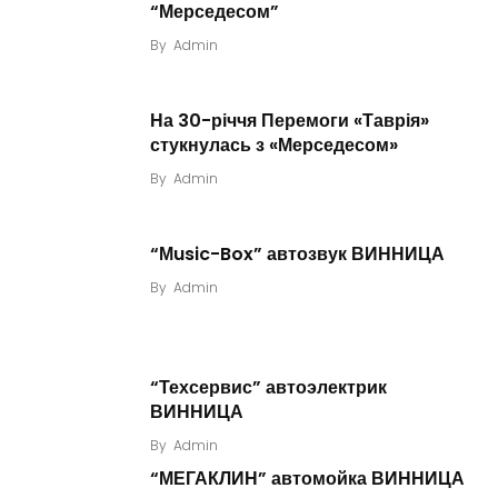
“Мерседесом”
By
Admin
На 30-річчя Перемоги «Таврія»
стукнулась з «Мерседесом»
By
Admin
“Мusic-Box” автозвук ВИННИЦА
By
Admin
“Техсервис” автоэлектрик
ВИННИЦА
By
Admin
“МЕГАКЛИН” автомойка ВИННИЦА