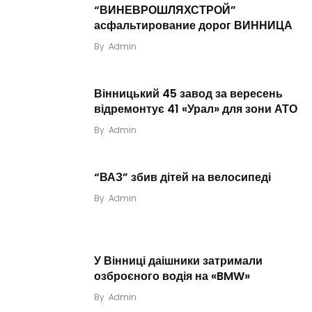
“ВИНЕВРОШЛЯХСТРОЙ”
асфальтирование дорог ВИННИЦА
By
Admin
Вінницький 45 завод за вересень
відремонтує 41 «Урал» для зони АТО
By
Admin
“ВАЗ” збив дітей на велосипеді
By
Admin
У Вінниці даішники затримали
озброєного водія на «BMW»
By
Admin