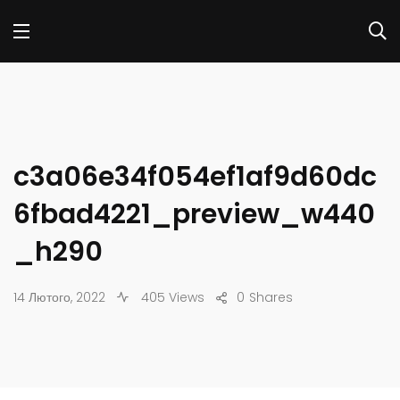
c3a06e34f054ef1af9d60dc
6fbad4221_preview_w440
_h290
14 Лютого, 2022
405 Views
0
Shares