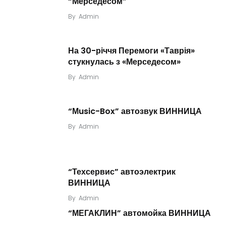
“Мерседесом”
By
Admin
На 30-річчя Перемоги «Таврія»
стукнулась з «Мерседесом»
By
Admin
“Мusic-Box” автозвук ВИННИЦА
By
Admin
“Техсервис” автоэлектрик
ВИННИЦА
By
Admin
“МЕГАКЛИН” автомойка ВИННИЦА