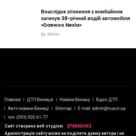
Внаслідок зіткнення з комбайном
загинув 38-річний водій автомобіля
«Daewoo Nexia»
By
Admin
Главная
ДТП Вінниця
Новини Вінниці
Відео ДТП
Авто новини Вінниці
Sitemap
E-mail: admin@nua.in.ua
тел. (093) 920-61-77
Сайт створено веб-студією
【PARADOX】
Адміністрація сайту може не поділяти думку автора і не