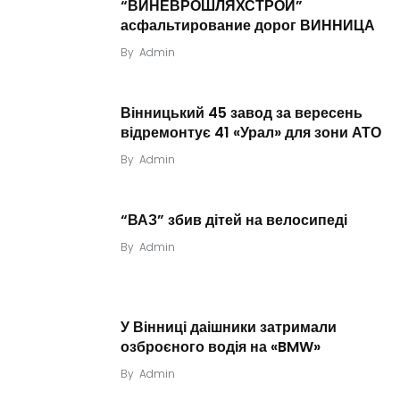
“ВИНЕВРОШЛЯХСТРОЙ”
асфальтирование дорог ВИННИЦА
By
Admin
Вінницький 45 завод за вересень
відремонтує 41 «Урал» для зони АТО
By
Admin
“ВАЗ” збив дітей на велосипеді
By
Admin
У Вінниці даішники затримали
озброєного водія на «BMW»
By
Admin