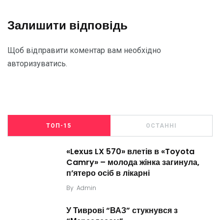
Залишити відповідь
Щоб відправити коментар вам необхідно
авторизуватись
.
ТОП-15
ОСТАННІ
«Lexus LX 570» влетів в «Toyota
Camry» – молода жінка загинула,
п’ятеро осіб в лікарні
By
Admin
У Тиврові “ВАЗ” стукнувся з