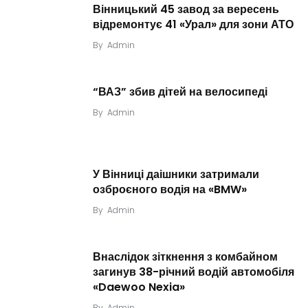
Вінницький 45 завод за вересень
відремонтує 41 «Урал» для зони АТО
By
Admin
“ВАЗ” збив дітей на велосипеді
By
Admin
У Вінниці даішники затримали
озброєного водія на «BMW»
By
Admin
Внаслідок зіткнення з комбайном
загинув 38-річний водій автомобіля
«Daewoo Nexia»
By
Admin