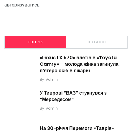
авторизуватись
.
ТОП-15
ОСТАННІ
«Lexus LX 570» влетів в «Toyota
Camry» – молода жінка загинула,
п’ятеро осіб в лікарні
By
Admin
У Тиврові “ВАЗ” стукнувся з
“Мерседесом”
By
Admin
На 30-річчя Перемоги «Таврія»