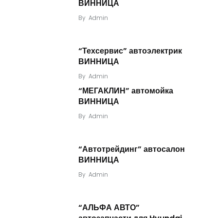
ВИННИЦА
By
Admin
“Техсервис” автоэлектрик
ВИННИЦА
By
Admin
“МЕГАКЛИН” автомойка
ВИННИЦА
By
Admin
“Автотрейдинг” автосалон
ВИННИЦА
By
Admin
“АЛЬФА АВТО”