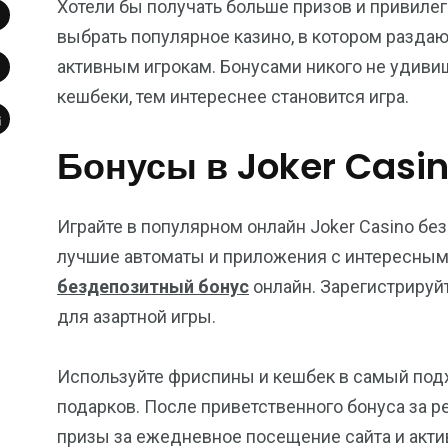
Хотели бы получать больше призов и привилег
выбрать популярное казино, в котором разда
активным игрокам. Бонусами никого не удиви
кешбеки, тем интереснее становится игра.
Бонусы в Joker Casi
Играйте в популярном онлайн Joker Casino бе
лучшие автоматы и приложения с интересным
бездепозитный бонус
онлайн. Зарегистрируйт
для азартной игры.
Используйте фриспины и кешбек в самый подх
подарков. После приветственного бонуса за 
призы за ежедневное посещение сайта и акти