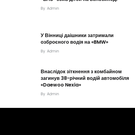
By
Admin
У Вінниці даішники затримали
озброєного водія на «BMW»
By
Admin
Внаслідок зіткнення з комбайном
загинув 38-річний водій автомобіля
«Daewoo Nexia»
By
Admin