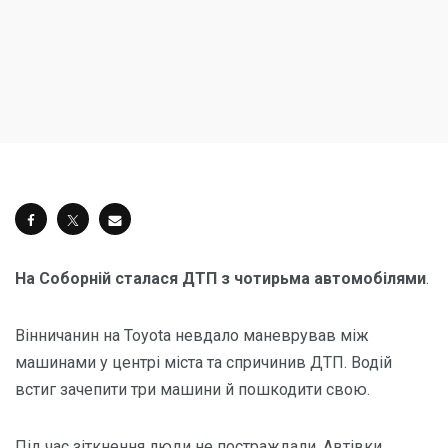
На Соборній сталася ДТП з чотирьма автомобілями
.
Вінничанин на Toyota невдало маневрував між
машинами у центрі міста та спричинив ДТП. Водій
встиг зачепити три машини й пошкодити свою.
Під час зіткнення люди не постраждали. Автівки