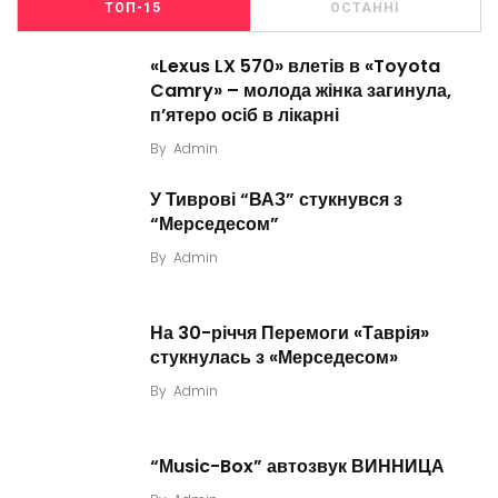
ТОП-15
ОСТАННІ
«Lexus LX 570» влетів в «Toyota
Camry» – молода жінка загинула,
п’ятеро осіб в лікарні
By
Admin
У Тиврові “ВАЗ” стукнувся з
“Мерседесом”
By
Admin
На 30-річчя Перемоги «Таврія»
стукнулась з «Мерседесом»
By
Admin
“Мusic-Box” автозвук ВИННИЦА