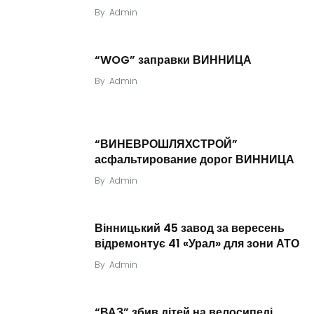
By
Admin
“WOG” заправки ВИННИЦА
By
Admin
“ВИНЕВРОШЛЯХСТРОЙ”
асфальтирование дорог ВИННИЦА
By
Admin
Вінницький 45 завод за вересень
відремонтує 41 «Урал» для зони АТО
By
Admin
“ВАЗ” збив дітей на велосипеді