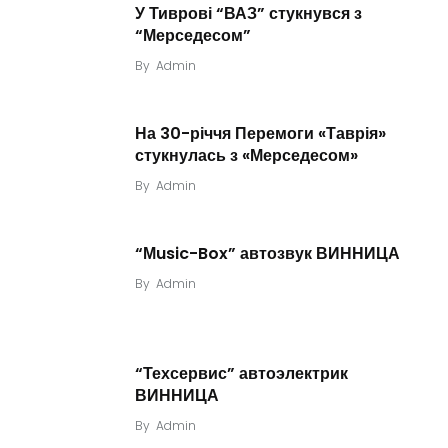
У Тиврові “ВАЗ” стукнувся з
“Мерседесом”
By
Admin
На 30-річчя Перемоги «Таврія»
стукнулась з «Мерседесом»
By
Admin
“Мusic-Box” автозвук ВИННИЦА
By
Admin
“Техсервис” автоэлектрик
ВИННИЦА
By
Admin