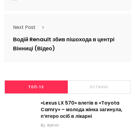
Next Post
Водій Renault збив пішохода в центрі
Вінниці (Відео)
ТОП-15
ОСТАННІ
«Lexus LX 570» влетів в «Toyota
Camry» – молода жінка загинула,
п’ятеро осіб в лікарні
By
Admin