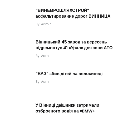
“ВИНЕВРОШЛЯХСТРОЙ”
асфальтирование дорог ВИННИЦА
By
Admin
Вінницький 45 завод за вересень
відремонтує 41 «Урал» для зони АТО
By
Admin
“ВАЗ” збив дітей на велосипеді
By
Admin
У Вінниці даішники затримали
озброєного водія на «BMW»