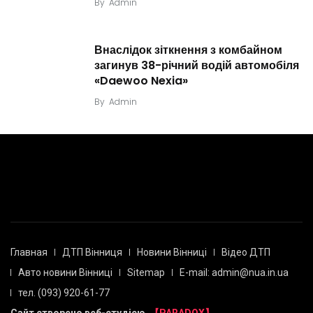
By
Admin
Внаслідок зіткнення з комбайном
загинув 38-річний водій автомобіля
«Daewoo Nexia»
By
Admin
Главная
ДТП Вінниця
Новини Вінниці
Відео ДТП
Авто новини Вінниці
Sitemap
E-mail: admin@nua.in.ua
тел. (093) 920-61-77