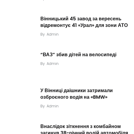
Вінницький 45 завод за вересень
відремонтує 41 «Урал» для зони АТО
By
Admin
“ВАЗ” збив дітей на велосипеді
By
Admin
У Вінниці даішники затримали
озброєного водія на «BMW»
By
Admin
Внаслідок зіткнення з комбайном
загинув 38-річний водій автомобіля