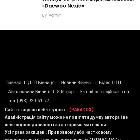
«Daewoo Nexia»
By
Admin
Главная
ДТП Вінниця
Новини Вінниці
Відео ДТП
Авто новини Вінниці
Sitemap
E-mail: admin@nua.in.ua
тел. (093) 920-61-77
Сайт створено веб-студією
【PARADOX】
Адміністрація сайту може не поділяти думку автора і не
несе відповідальності за авторські матеріали.
Усі права захищені. При повному або частковому
використанні матеріалів посилання на "
DTP.VN.UA
" є