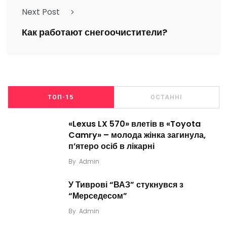
Next Post
Как работают снегоочистители?
ТОП-15
ОСТАННІ
«Lexus LX 570» влетів в «Toyota
Camry» – молода жінка загинула,
п’ятеро осіб в лікарні
By
Admin
У Тиврові “ВАЗ” стукнувся з
“Мерседесом”
By
Admin