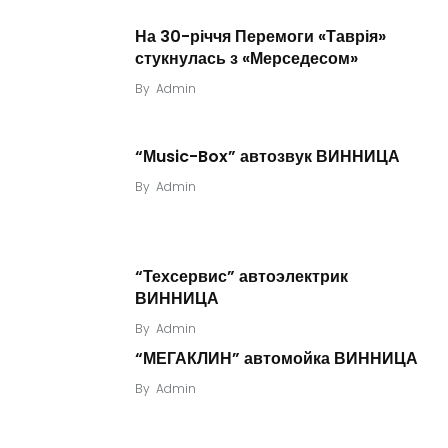
На 30-річчя Перемоги «Таврія»
стукнулась з «Мерседесом»
By
Admin
“Мusic-Box” автозвук ВИННИЦА
By
Admin
“Техсервис” автоэлектрик
ВИННИЦА
By
Admin
“МЕГАКЛИН” автомойка ВИННИЦА
By
Admin