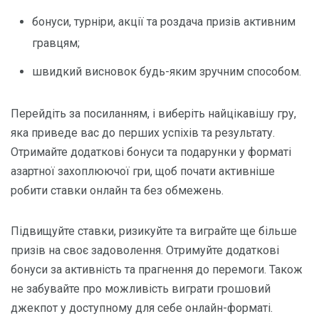
бонуси, турніри, акції та роздача призів активним
гравцям;
швидкий висновок будь-яким зручним способом.
Перейдіть за посиланням, і виберіть найцікавішу гру,
яка приведе вас до перших успіхів та результату.
Отримайте додаткові бонуси та подарунки у форматі
азартної захоплюючої гри, щоб почати активніше
робити ставки онлайн та без обмежень.
Підвищуйте ставки, ризикуйте та виграйте ще більше
призів на своє задоволення. Отримуйте додаткові
бонуси за активність та прагнення до перемоги. Також
не забувайте про можливість виграти грошовий
джекпот у доступному для себе онлайн-форматі.