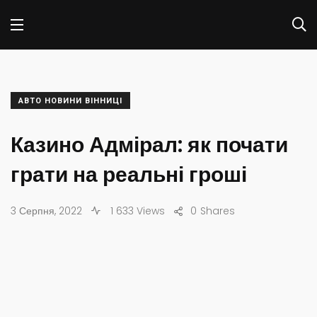
АВТО НОВИНИ ВІННИЦІ
Казино Адмірал: як почати
грати на реальні гроші
3 Серпня, 2022
1 633 Views
0
Shares