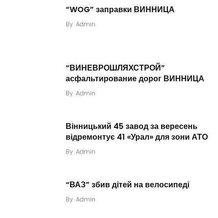
“WOG” заправки ВИННИЦА
By
Admin
“ВИНЕВРОШЛЯХСТРОЙ”
асфальтирование дорог ВИННИЦА
By
Admin
Вінницький 45 завод за вересень
відремонтує 41 «Урал» для зони АТО
By
Admin
“ВАЗ” збив дітей на велосипеді
By
Admin