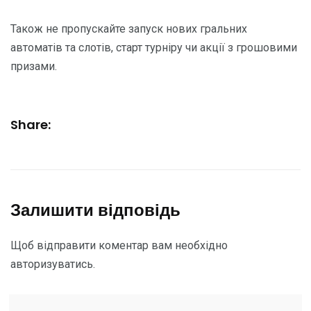
Також не пропускайте запуск нових гральних
автоматів та слотів, старт турніру чи акції з грошовими
призами.
Share:
Залишити відповідь
Щоб відправити коментар вам необхідно
авторизуватись
.