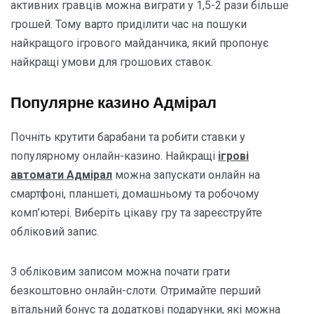
активних гравців можна виграти у 1,5-2 рази більше
грошей. Тому варто приділити час на пошуки
найкращого ігрового майданчика, який пропонує
найкращі умови для грошових ставок.
Популярне казино Адмірал
Почніть крутити барабани та робити ставки у
популярному онлайн-казино. Найкращі
ігрові
автомати Адмірал
можна запускати онлайн на
смартфоні, планшеті, домашньому та робочому
комп’ютері. Виберіть цікаву гру та зареєструйте
обліковий запис.
З обліковим записом можна почати грати
безкоштовно онлайн-слоти. Отримайте перший
вітальний бонус та додаткові подарунки, які можна