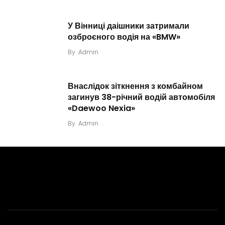
У Вінниці даішники затримали
озброєного водія на «BMW»
By
Admin
Внаслідок зіткнення з комбайном
загинув 38-річний водій автомобіля
«Daewoo Nexia»
By
Admin