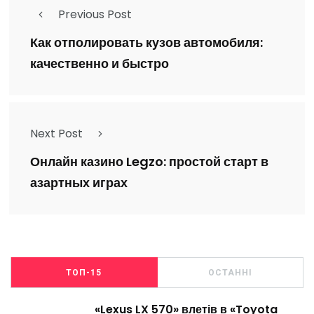
Previous Post
Как отполировать кузов автомобиля:
качественно и быстро
Next Post
Онлайн казино Legzo: простой старт в
азартных играх
ТОП-15
ОСТАННІ
«Lexus LX 570» влетів в «Toyota