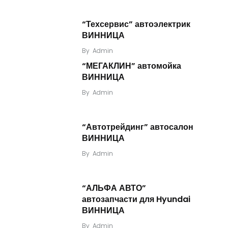
“Техсервис” автоэлектрик
ВИННИЦА
By
Admin
“МЕГАКЛИН” автомойка
ВИННИЦА
By
Admin
“Автотрейдинг” автосалон
ВИННИЦА
By
Admin
“АЛЬФА АВТО”
автозапчасти для Hyundai
ВИННИЦА
By
Admin