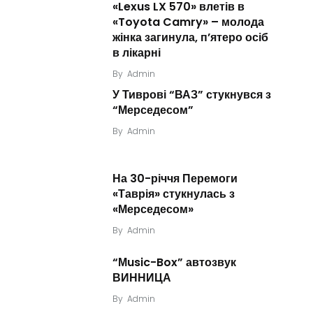
«Lexus LX 570» влетів в
«Toyota Camry» – молода
жінка загинула, п’ятеро осіб
в лікарні
By
Admin
У Тиврові “ВАЗ” стукнувся з
“Мерседесом”
By
Admin
На 30-річчя Перемоги
«Таврія» стукнулась з
«Мерседесом»
By
Admin
“Мusic-Box” автозвук
ВИННИЦА
By
Admin