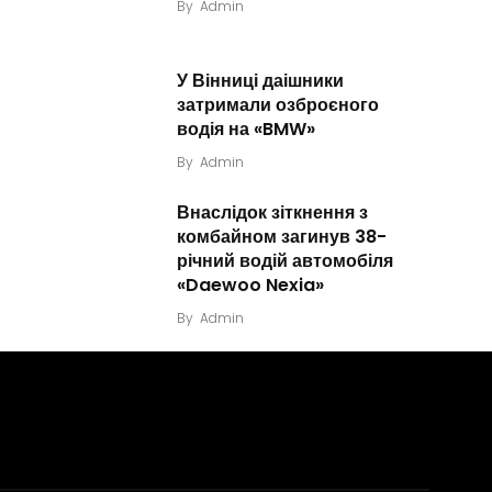
By
Admin
У Вінниці даішники
затримали озброєного
водія на «BMW»
By
Admin
Внаслідок зіткнення з
комбайном загинув 38-
річний водій автомобіля
«Daewoo Nexia»
By
Admin