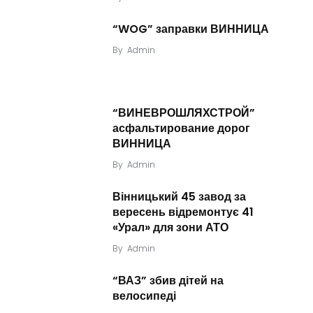
“WOG” заправки ВИННИЦА
By
Admin
“ВИНЕВРОШЛЯХСТРОЙ”
асфальтирование дорог
ВИННИЦА
By
Admin
Вінницький 45 завод за
вересень відремонтує 41
«Урал» для зони АТО
By
Admin
“ВАЗ” збив дітей на
велосипеді