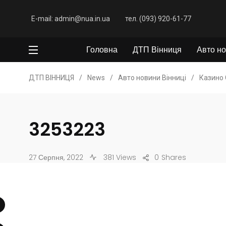
E-mail: admin@nua.in.ua
тел. (093) 920-61-77
Головна
ДТП Вінниця
Авто но
ДТП ВІННИЦЯ
/
News
/
Авто новини Вінниці
/
Казино 
3253223
27 Серпня, 2022
381 Views
0
Shares