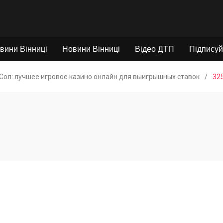
вини Вінниці
Новини Вінниці
Відео ДТП
Підписуй
Сол: лучшее игровое казино онлайн для выигрышных ставок
/
32