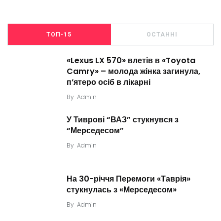
ТОП-15
ОСТАННІ
«Lexus LX 570» влетів в «Toyota
Camry» – молода жінка загинула,
п’ятеро осіб в лікарні
By
Admin
У Тиврові “ВАЗ” стукнувся з
“Мерседесом”
By
Admin
На 30-річчя Перемоги «Таврія»
стукнулась з «Мерседесом»
By
Admin