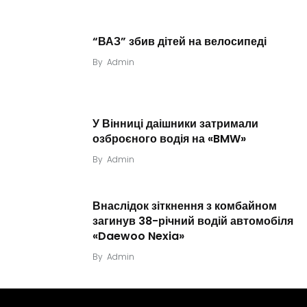
“ВАЗ” збив дітей на велосипеді
By
Admin
У Вінниці даішники затримали
озброєного водія на «BMW»
By
Admin
Внаслідок зіткнення з комбайном
загинув 38-річний водій автомобіля
«Daewoo Nexia»
By
Admin