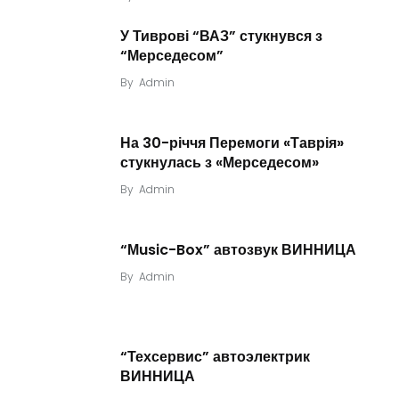
У Тиврові “ВАЗ” стукнувся з
“Мерседесом”
By
Admin
На 30-річчя Перемоги «Таврія»
стукнулась з «Мерседесом»
By
Admin
“Мusic-Box” автозвук ВИННИЦА
By
Admin
“Техсервис” автоэлектрик
ВИННИЦА