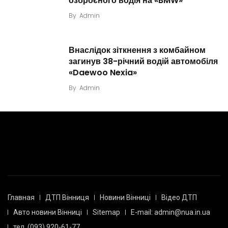
озброєного водія на «BMW»
By
Admin
Внаслідок зіткнення з комбайном
загинув 38-річний водій автомобіля
«Daewoo Nexia»
By
Admin
Главная
ДТП Вінниця
Новини Вінниці
Відео ДТП
Авто новини Вінниці
Sitemap
E-mail: admin@nua.in.ua
тел. (093) 920-61-77