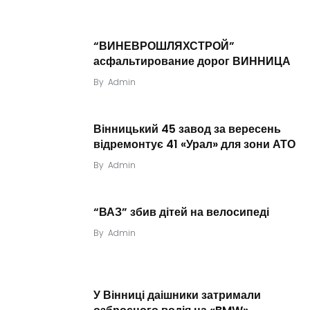
“ВИНЕВРОШЛЯХСТРОЙ”
асфальтирование дорог ВИННИЦА
By
Admin
Вінницький 45 завод за вересень
відремонтує 41 «Урал» для зони АТО
By
Admin
“ВАЗ” збив дітей на велосипеді
By
Admin
У Вінниці даішники затримали