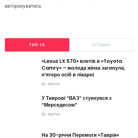
авторизуватись
.
ТОП-15
ОСТАННІ
«Lexus LX 570» влетів в «Toyota
Camry» – молода жінка загинула,
п’ятеро осіб в лікарні
By
Admin
У Тиврові “ВАЗ” стукнувся з
“Мерседесом”
By
Admin
На 30-річчя Перемоги «Таврія»