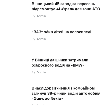
Вінницький 45 завод за вересень
відремонтує 41 «Урал» для зони АТО
By
Admin
“ВАЗ” збив дітей на велосипеді
By
Admin
У Вінниці даішники затримали
озброєного водія на «BMW»
By
Admin
Внаслідок зіткнення з комбайном
загинув 38-річний водій автомобіля
«Daewoo Nexia»