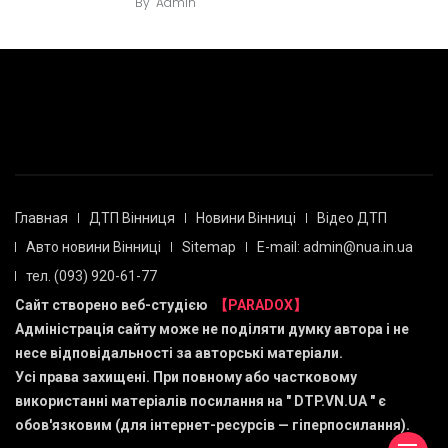
By
Admin
Главная
ДТП Вінниця
Новини Вінниці
Відео ДТП
Авто новини Вінниці
Sitemap
E-mail: admin@nua.in.ua
тел. (093) 920-61-77
Сайт створено веб-студією
【PARADOX】
Адміністрація сайту може не поділяти думку автора і не
несе відповідальності за авторські матеріали.
Усі права захищені. При повному або частковому
використанні матеріалів посилання на "
DTP.VN.UA
" є
обов'язковим (для інтернет-ресурсів — гіперпосилання).