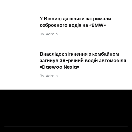
У Вінниці даішники затримали
озброєного водія на «BMW»
By
Admin
Внаслідок зіткнення з комбайном
загинув 38-річний водій автомобіля
«Daewoo Nexia»
By
Admin