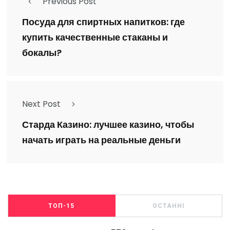
Previous Post
Посуда для спиртных напитков: где
купить качественные стаканы и
бокалы?
Next Post
Старда Казино: лучшее казино, чтобы
начать играть на реальные деньги
ТОП-15
ОСТАННІ