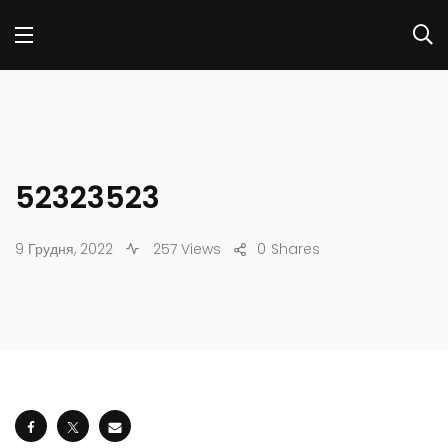
52323523
9 Грудня, 2022
257 Views
0
Shares