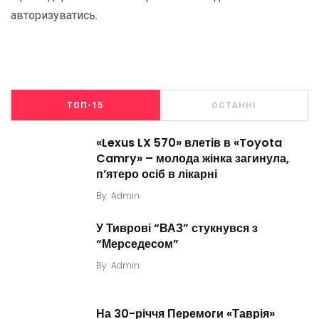
авторизуватись
.
ТОП-15
ОСТАННІ
«Lexus LX 570» влетів в «Toyota
Camry» – молода жінка загинула,
п’ятеро осіб в лікарні
By
Admin
У Тиврові “ВАЗ” стукнувся з
“Мерседесом”
By
Admin
На 30-річчя Перемоги «Таврія»