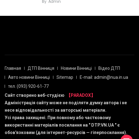
By
Admin
Главная
ДТП Вінниця
Новини Вінниці
Відео ДТП
Авто новини Вінниці
Sitemap
E-mail: admin@nua.in.ua
тел. (093) 920-61-77
Сайт створено веб-студією
【PARADOX】
Адміністрація сайту може не поділяти думку автора і не
несе відповідальності за авторські матеріали.
Усі права захищені. При повному або частковому
використанні матеріалів посилання на "
DTP.VN.UA
" є
обов'язковим (для інтернет-ресурсів — гіперпосилання).