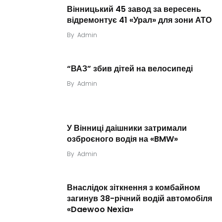
Вінницький 45 завод за вересень
відремонтує 41 «Урал» для зони АТО
By
Admin
“ВАЗ” збив дітей на велосипеді
By
Admin
У Вінниці даішники затримали
озброєного водія на «BMW»
By
Admin
Внаслідок зіткнення з комбайном
загинув 38-річний водій автомобіля
«Daewoo Nexia»