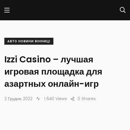
АВТО НОВИНИ ВІННИЦІ
Izzi Casino – лучшая
игровая площадка для
азартных онлайн-игр
2 Грудня, 2022
1 640 Views
0
Shares