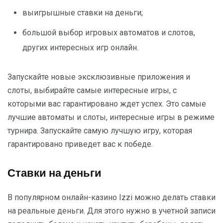
выигрышные ставки на деньги;
большой выбор игровых автоматов и слотов,
других интересных игр онлайн.
Запускайте новые эксклюзивные приложения и
слоты, выбирайте самые интересные игры, с
которыми вас гарантировано ждет успех. Это самые
лучшие автоматы и слоты, интересные игры в режиме
турнира. Запускайте самую лучшую игру, которая
гарантировано приведет вас к победе.
Ставки на деньги
В популярном онлайн-казино Izzi можно делать ставки
на реальные деньги. Для этого нужно в учетной записи