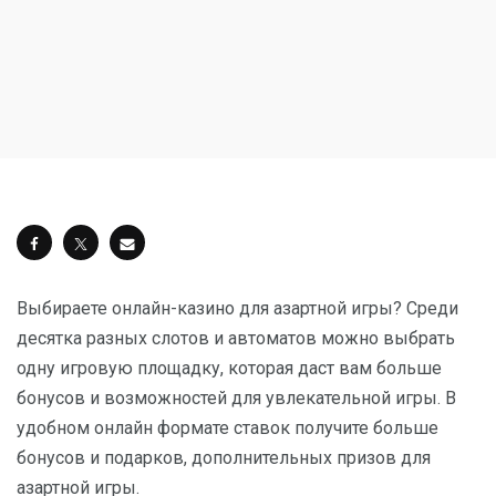
Выбираете онлайн-казино для азартной игры? Среди
десятка разных слотов и автоматов можно выбрать
одну игровую площадку, которая даст вам больше
бонусов и возможностей для увлекательной игры. В
удобном онлайн формате ставок получите больше
бонусов и подарков, дополнительных призов для
азартной игры.