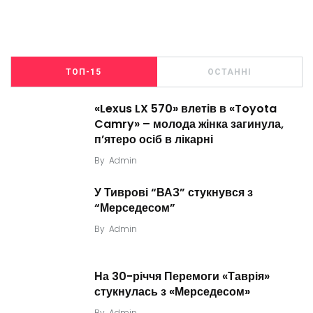
ТОП-15
ОСТАННІ
«Lexus LX 570» влетів в «Toyota
Camry» – молода жінка загинула,
п’ятеро осіб в лікарні
By
Admin
У Тиврові “ВАЗ” стукнувся з
“Мерседесом”
By
Admin
На 30-річчя Перемоги «Таврія»
стукнулась з «Мерседесом»
By
Admin