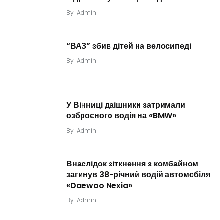
By
Admin
“ВАЗ” збив дітей на велосипеді
By
Admin
У Вінниці даішники затримали
озброєного водія на «BMW»
By
Admin
Внаслідок зіткнення з комбайном
загинув 38-річний водій автомобіля
«Daewoo Nexia»
By
Admin