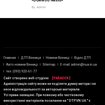
«Daewoo Nexia»
By
Admin
Главная
ДТП Вінниця
Новини Вінниці
Відео ДТП
Авто новини Вінниці
Sitemap
E-mail: admin@nua.in.ua
тел. (093) 920-61-77
Сайт створено веб-студією
【PARADOX】
Адміністрація сайту може не поділяти думку автора і не
несе відповідальності за авторські матеріали.
Усі права захищені. При повному або частковому
використанні матеріалів посилання на "
DTP.VN.UA
" є