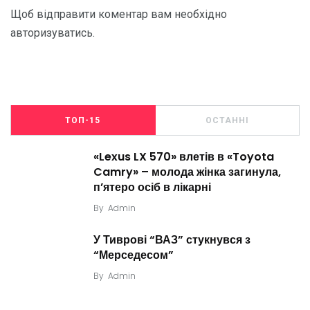
Щоб відправити коментар вам необхідно
авторизуватись
.
ТОП-15
ОСТАННІ
«Lexus LX 570» влетів в «Toyota
Camry» – молода жінка загинула,
п’ятеро осіб в лікарні
By
Admin
У Тиврові “ВАЗ” стукнувся з
“Мерседесом”
By
Admin