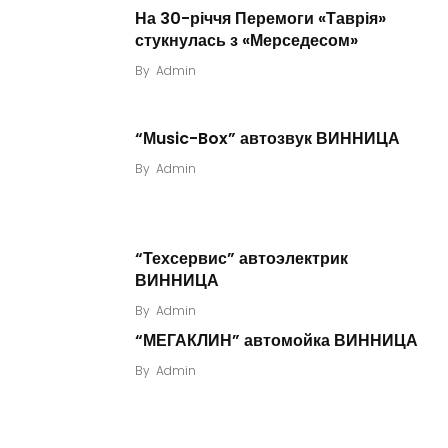
На 30-річчя Перемоги «Таврія»
стукнулась з «Мерседесом»
By
Admin
“Мusic-Box” автозвук ВИННИЦА
By
Admin
“Техсервис” автоэлектрик
ВИННИЦА
By
Admin
“МЕГАКЛИН” автомойка ВИННИЦА
By
Admin