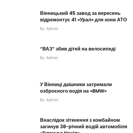
Вінницький 45 завод за вересень
відремонтує 41 «Урал» для зони АТО
By
Admin
“ВАЗ” збив дітей на велосипеді
By
Admin
У Вінниці даішники затримали
озброєного водія на «BMW»
By
Admin
Внаслідок зіткнення з комбайном
загинув 38-річний водій автомобіля