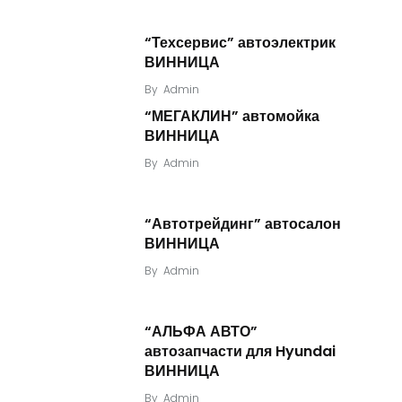
“Техсервис” автоэлектрик
ВИННИЦА
By
Admin
“МЕГАКЛИН” автомойка
ВИННИЦА
By
Admin
“Автотрейдинг” автосалон
ВИННИЦА
By
Admin
“АЛЬФА АВТО”
автозапчасти для Hyundai
ВИННИЦА
By
Admin