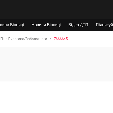
вини Вінниці
Новини Вінниці
Відео ДТП
Підписуй
П на Пирогова/Заболотного
/
7666645