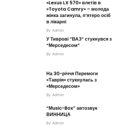
«Lexus LX 570» влетів в
«Toyota Camry» – молода
жінка загинула, п’ятеро осіб
в лікарні
By
Admin
У Тиврові “ВАЗ” стукнувся з
“Мерседесом”
By
Admin
На 30-річчя Перемоги
«Таврія» стукнулась з
«Мерседесом»
By
Admin
“Мusic-Box” автозвук
ВИННИЦА
By
Admin