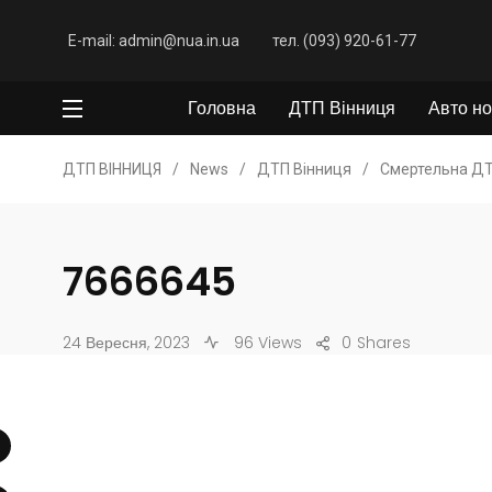
E-mail: admin@nua.in.ua
тел. (093) 920-61-77
Головна
ДТП Вінниця
Авто но
ДТП ВІННИЦЯ
/
News
/
ДТП Вінниця
/
Смертельна ДТ
7666645
24 Вересня, 2023
96 Views
0
Shares