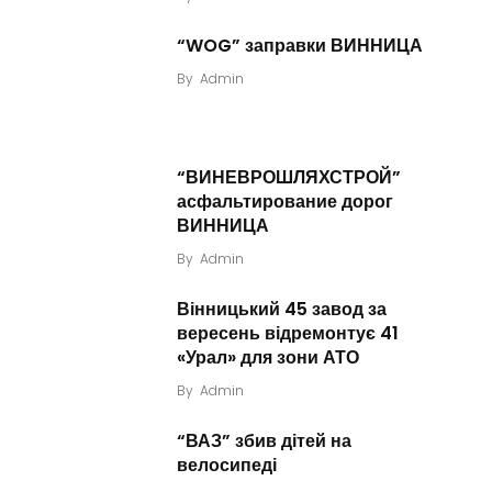
“WOG” заправки ВИННИЦА
By
Admin
“ВИНЕВРОШЛЯХСТРОЙ”
асфальтирование дорог
ВИННИЦА
By
Admin
Вінницький 45 завод за
вересень відремонтує 41
«Урал» для зони АТО
By
Admin
“ВАЗ” збив дітей на
велосипеді