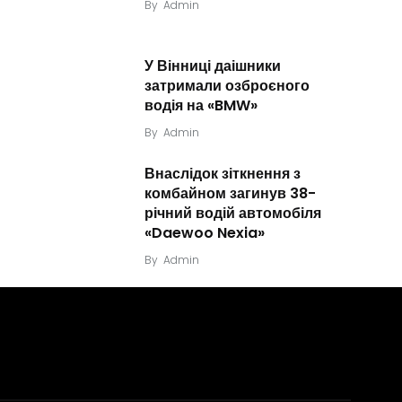
By
Admin
У Вінниці даішники
затримали озброєного
водія на «BMW»
By
Admin
Внаслідок зіткнення з
комбайном загинув 38-
річний водій автомобіля
«Daewoo Nexia»
By
Admin