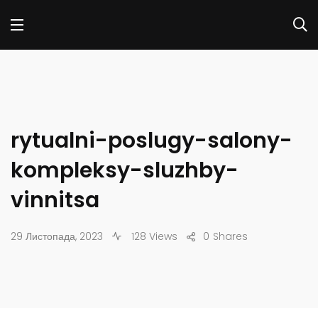
rytualni-poslugy-salony-
kompleksy-sluzhby-
vinnitsa
29 Листопада, 2023
128 Views
0
Shares