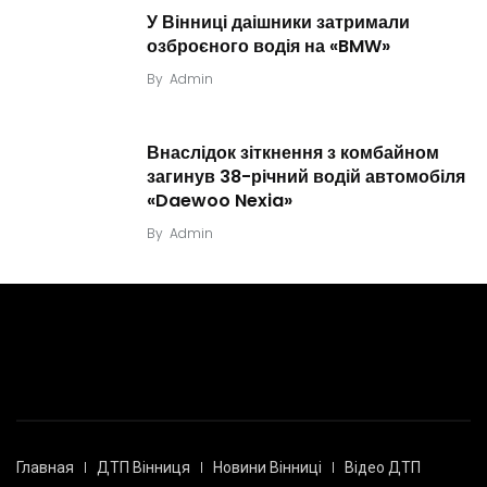
У Вінниці даішники затримали
озброєного водія на «BMW»
By
Admin
Внаслідок зіткнення з комбайном
загинув 38-річний водій автомобіля
«Daewoo Nexia»
By
Admin
Главная
ДТП Вінниця
Новини Вінниці
Відео ДТП