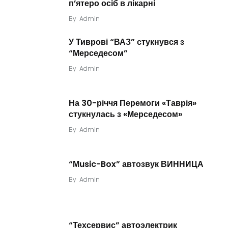
п’ятеро осіб в лікарні
By
Admin
У Тиврові “ВАЗ” стукнувся з
“Мерседесом”
By
Admin
На 30-річчя Перемоги «Таврія»
стукнулась з «Мерседесом»
By
Admin
“Мusic-Box” автозвук ВИННИЦА
By
Admin
“Техсервис” автоэлектрик