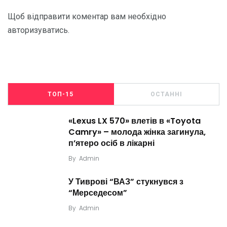
Щоб відправити коментар вам необхідно
авторизуватись
.
ТОП-15
ОСТАННІ
«Lexus LX 570» влетів в «Toyota
Camry» – молода жінка загинула,
п’ятеро осіб в лікарні
By
Admin
У Тиврові “ВАЗ” стукнувся з
“Мерседесом”
By
Admin