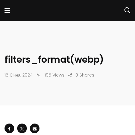
filters_format(webp)
15 Січня, 2024
195 Views
0
Shares