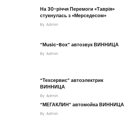
На 30-річчя Перемоги «Таврія»
стукнулась з «Мерседесом»
By
Admin
“Мusic-Box” автозвук ВИННИЦА
By
Admin
“Техсервис” автоэлектрик
ВИННИЦА
By
Admin
“МЕГАКЛИН” автомойка ВИННИЦА
By
Admin