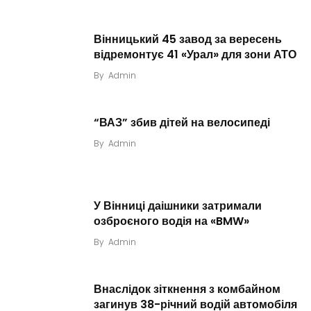
Вінницький 45 завод за вересень
відремонтує 41 «Урал» для зони АТО
By
Admin
“ВАЗ” збив дітей на велосипеді
By
Admin
У Вінниці даішники затримали
озброєного водія на «BMW»
By
Admin
Внаслідок зіткнення з комбайном
загинув 38-річний водій автомобіля