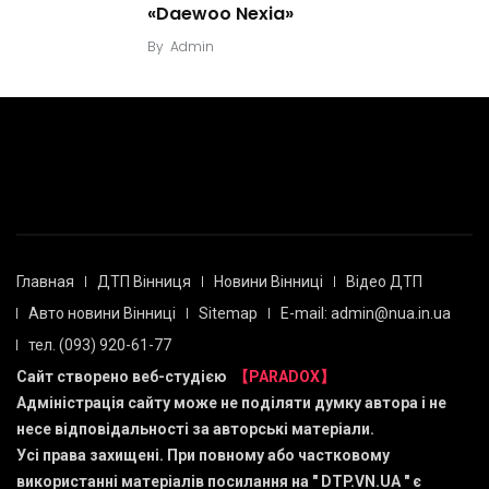
«Daewoo Nexia»
By
Admin
Главная
ДТП Вінниця
Новини Вінниці
Відео ДТП
Авто новини Вінниці
Sitemap
E-mail: admin@nua.in.ua
тел. (093) 920-61-77
Сайт створено веб-студією
【PARADOX】
Адміністрація сайту може не поділяти думку автора і не
несе відповідальності за авторські матеріали.
Усі права захищені. При повному або частковому
використанні матеріалів посилання на "
DTP.VN.UA
" є