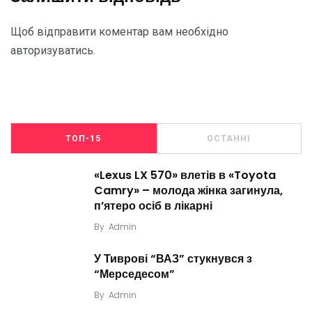
Щоб відправити коментар вам необхідно
авторизуватись
.
ТОП-15
ОСТАННІ
«Lexus LX 570» влетів в «Toyota
Camry» – молода жінка загинула,
п’ятеро осіб в лікарні
By
Admin
У Тиврові “ВАЗ” стукнувся з
“Мерседесом”
By
Admin