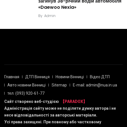
загинув 38-річний водій автомобіля
«Daewoo Nexia»
By
Admin
Главная
ДТП Вінниця
Новини Вінниці
Відео ДТП
Авто новини Вінниці
Sitemap
E-mail: admin@nua.in.ua
тел. (093) 920-61-77
Сайт створено веб-студією
【PARADOX】
Адміністрація сайту може не поділяти думку автора і не
несе відповідальності за авторські матеріали.
Усі права захищені. При повному або частковому