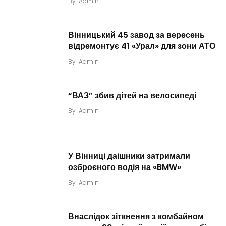
By
Admin
Вінницький 45 завод за вересень
відремонтує 41 «Урал» для зони АТО
By
Admin
“ВАЗ” збив дітей на велосипеді
By
Admin
У Вінниці даішники затримали
озброєного водія на «BMW»
By
Admin
Внаслідок зіткнення з комбайном