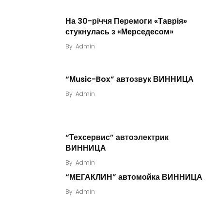
На 30-річчя Перемоги «Таврія»
стукнулась з «Мерседесом»
By
Admin
“Мusic-Box” автозвук ВИННИЦА
By
Admin
“Техсервис” автоэлектрик
ВИННИЦА
By
Admin
“МЕГАКЛИН” автомойка ВИННИЦА
By
Admin