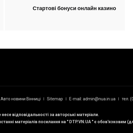
Стартові бонуси онлайн казино
Авто новини Вінниці
Sitemap
E-mail: admin@nua.in.ua
тел. 
е несе відповідальності за авторські матеріали.
станні матеріалів посилання на "
DTP.VN.UA
" є обов'язковим (д