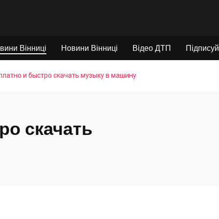
вини Вінниці
Новини Вінниці
Відео ДТП
Підписуй
платно и быстро скачать музыку в машину
ро скачать