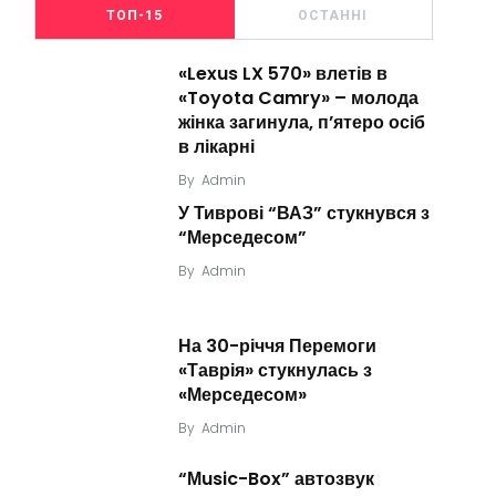
ТОП-15
ОСТАННІ
«Lexus LX 570» влетів в
«Toyota Camry» – молода
жінка загинула, п’ятеро осіб
в лікарні
By
Admin
У Тиврові “ВАЗ” стукнувся з
“Мерседесом”
By
Admin
На 30-річчя Перемоги
«Таврія» стукнулась з
«Мерседесом»
By
Admin
“Мusic-Box” автозвук