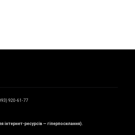
(093) 920-61-77
ля інтернет-ресурсів — гіперпосилання).