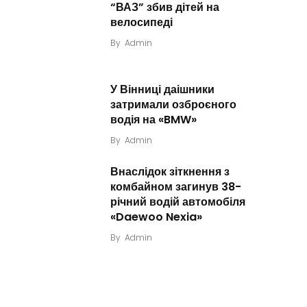
“ВАЗ” збив дітей на
велосипеді
By
Admin
У Вінниці даішники
затримали озброєного
водія на «BMW»
By
Admin
Внаслідок зіткнення з
комбайном загинув 38-
річний водій автомобіля
«Daewoo Nexia»
By
Admin