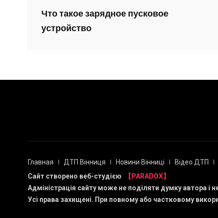
Что такое зарядное пусковое
устройство
Главная
ДТП Вінниця
Новини Вінниці
Відео ДТП
Сайт створено веб-студією
【PARADOX】
Адміністрація сайту може не поділяти думку автора і н
Усі права захищені. При повному або частковому викори