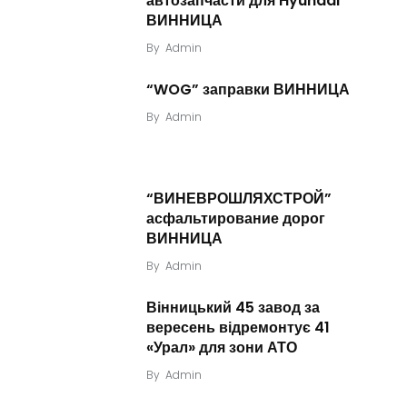
автозапчасти для Hyundai
ВИННИЦА
By
Admin
“WOG” заправки ВИННИЦА
By
Admin
“ВИНЕВРОШЛЯХСТРОЙ”
асфальтирование дорог
ВИННИЦА
By
Admin
Вінницький 45 завод за
вересень відремонтує 41
«Урал» для зони АТО
By
Admin