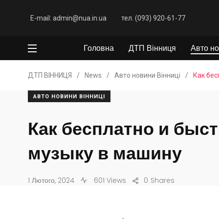
E-mail: admin@nua.in.ua
тел. (093) 920-61-77
Головна
ДТП Вінниця
Авто но
ДТП ВІННИЦЯ
/
News
/
Авто новини Вінниці
/
Как бес
АВТО НОВИНИ ВІННИЦІ
Как бесплатно и быст
музыку в машину
1 Лютого, 2024
601 Views
0
Shares