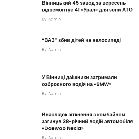
Вінницький 45 завод за вересень
відремонтує 41 «Урал» для зони АТО
By
Admin
“ВАЗ” збив дітей на велосипеді
By
Admin
У Вінниці даішники затримали
озброєного водія на «BMW»
By
Admin
Внаслідок зіткнення з комбайном
загинув 38-річний водій автомобіля
«Daewoo Nexia»
By
Admin