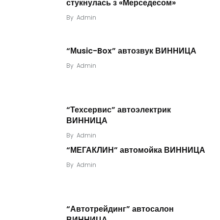
стукнулась з «Мерседесом»
By
Admin
“Мusic-Box” автозвук ВИННИЦА
By
Admin
“Техсервис” автоэлектрик
ВИННИЦА
By
Admin
“МЕГАКЛИН” автомойка ВИННИЦА
By
Admin
“Автотрейдинг” автосалон
ВИННИЦА