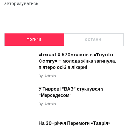
авторизуватись
.
ТОП-15
ОСТАННІ
«Lexus LX 570» влетів в «Toyota
Camry» – молода жінка загинула,
п’ятеро осіб в лікарні
By
Admin
У Тиврові “ВАЗ” стукнувся з
“Мерседесом”
By
Admin
На 30-річчя Перемоги «Таврія»