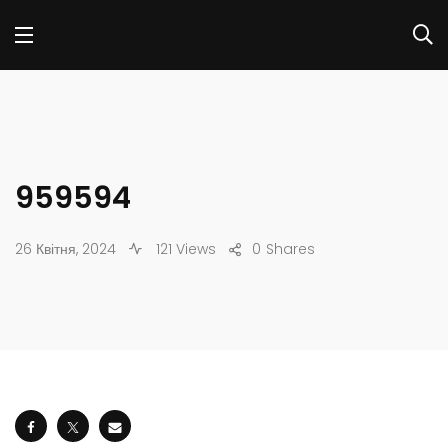
959594
26 Квітня, 2024
121 Views
0
Shares