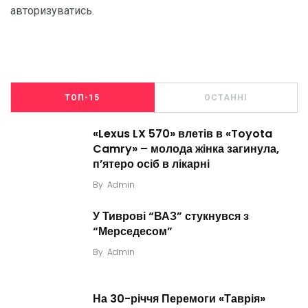
авторизуватись
.
ТОП-15
ОСТАННІ
«Lexus LX 570» влетів в «Toyota
Camry» – молода жінка загинула,
п’ятеро осіб в лікарні
By
Admin
У Тиврові “ВАЗ” стукнувся з
“Мерседесом”
By
Admin
На 30-річчя Перемоги «Таврія»