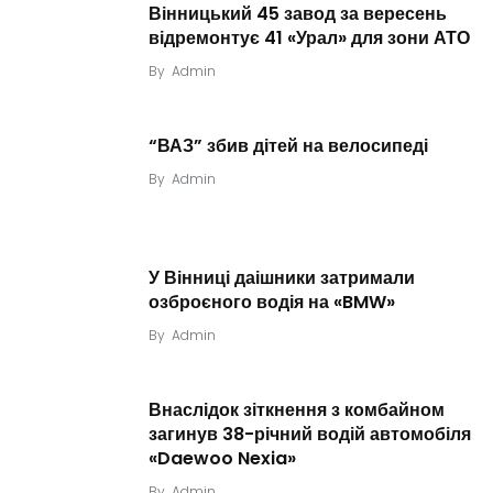
Вінницький 45 завод за вересень
відремонтує 41 «Урал» для зони АТО
By
Admin
“ВАЗ” збив дітей на велосипеді
By
Admin
У Вінниці даішники затримали
озброєного водія на «BMW»
By
Admin
Внаслідок зіткнення з комбайном
загинув 38-річний водій автомобіля
«Daewoo Nexia»
By
Admin