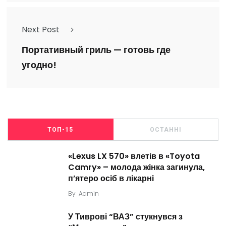
Next Post
Портативный гриль — готовь где
угодно!
ТОП-15
ОСТАННІ
«Lexus LX 570» влетів в «Toyota
Camry» – молода жінка загинула,
п’ятеро осіб в лікарні
By
Admin
У Тиврові “ВАЗ” стукнувся з