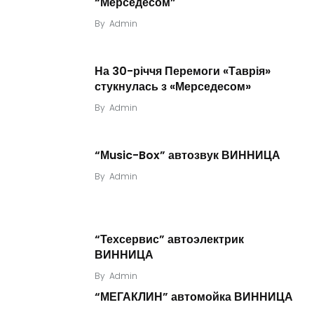
“Мерседесом”
By
Admin
На 30-річчя Перемоги «Таврія»
стукнулась з «Мерседесом»
By
Admin
“Мusic-Box” автозвук ВИННИЦА
By
Admin
“Техсервис” автоэлектрик
ВИННИЦА
By
Admin
“МЕГАКЛИН” автомойка ВИННИЦА