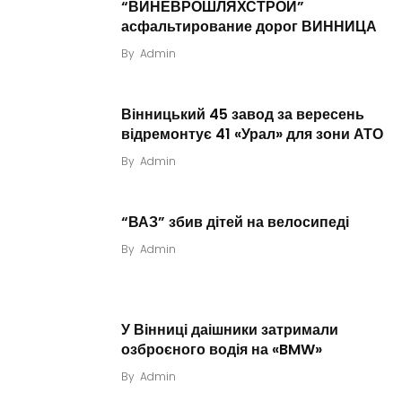
“ВИНЕВРОШЛЯХСТРОЙ”
асфальтирование дорог ВИННИЦА
By
Admin
Вінницький 45 завод за вересень
відремонтує 41 «Урал» для зони АТО
By
Admin
“ВАЗ” збив дітей на велосипеді
By
Admin
У Вінниці даішники затримали
озброєного водія на «BMW»
By
Admin