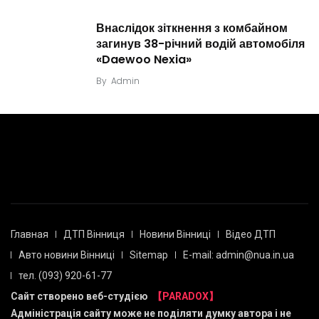
Внаслідок зіткнення з комбайном
загинув 38-річний водій автомобіля
«Daewoo Nexia»
By
Admin
Главная
ДТП Вінниця
Новини Вінниці
Відео ДТП
Авто новини Вінниці
Sitemap
E-mail: admin@nua.in.ua
тел. (093) 920-61-77
Сайт створено веб-студією
【PARADOX】
Адміністрація сайту може не поділяти думку автора і не