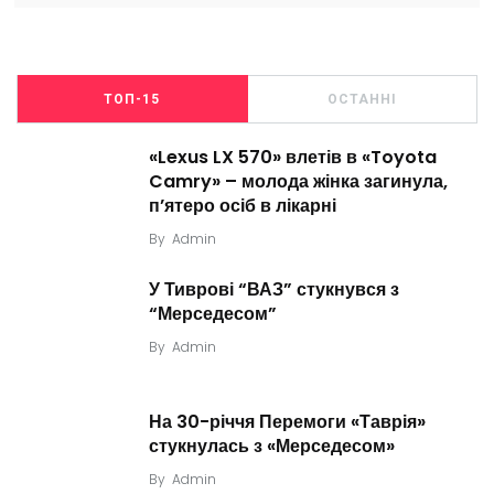
ТОП-15
ОСТАННІ
«Lexus LX 570» влетів в «Toyota
Camry» – молода жінка загинула,
п’ятеро осіб в лікарні
By
Admin
У Тиврові “ВАЗ” стукнувся з
“Мерседесом”
By
Admin
На 30-річчя Перемоги «Таврія»
стукнулась з «Мерседесом»
By
Admin