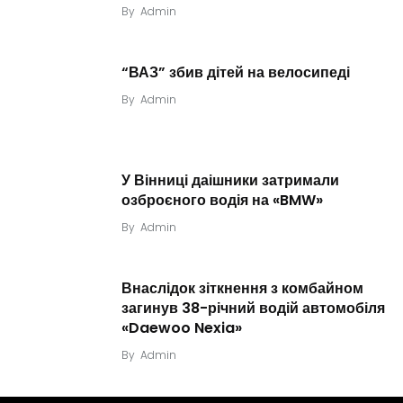
By
Admin
“ВАЗ” збив дітей на велосипеді
By
Admin
У Вінниці даішники затримали
озброєного водія на «BMW»
By
Admin
Внаслідок зіткнення з комбайном
загинув 38-річний водій автомобіля
«Daewoo Nexia»
By
Admin