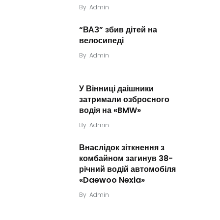
By
Admin
“ВАЗ” збив дітей на
велосипеді
By
Admin
У Вінниці даішники
затримали озброєного
водія на «BMW»
By
Admin
Внаслідок зіткнення з
комбайном загинув 38-
річний водій автомобіля
«Daewoo Nexia»
By
Admin