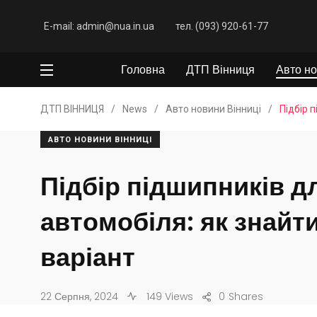
E-mail: admin@nua.in.ua
тел. (093) 920-61-77
Головна
ДТП Вінниця
Авто но
ДТП ВІННИЦЯ
/
News
/
Авто новини Вінниці
/
Підбір 
АВТО НОВИНИ ВІННИЦІ
Підбір підшипників д
автомобіля: як знайт
варіант
22 Серпня, 2024
149 Views
0
Shares