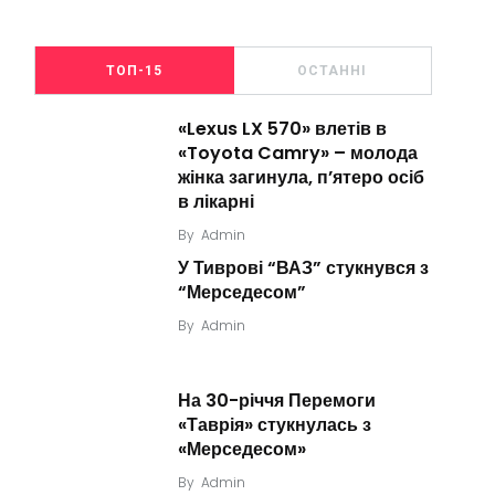
ТОП-15
ОСТАННІ
«Lexus LX 570» влетів в
«Toyota Camry» – молода
жінка загинула, п’ятеро осіб
в лікарні
By
Admin
У Тиврові “ВАЗ” стукнувся з
“Мерседесом”
By
Admin
На 30-річчя Перемоги
«Таврія» стукнулась з
«Мерседесом»
By
Admin