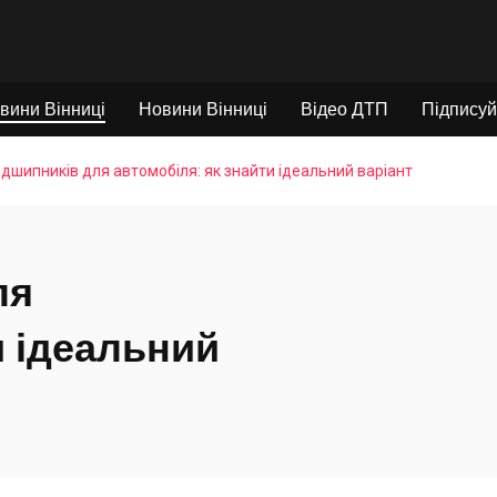
вини Вінниці
Новини Вінниці
Відео ДТП
Підписуй
підшипників для автомобіля: як знайти ідеальний варіант
ля
и ідеальний