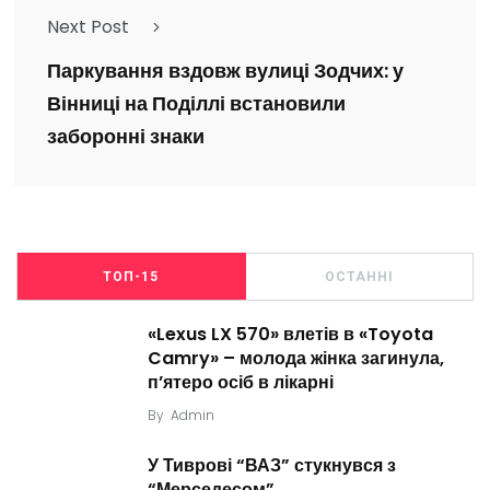
Next Post
Паркування вздовж вулиці Зодчих: у
Вінниці на Поділлі встановили
заборонні знаки
ТОП-15
ОСТАННІ
«Lexus LX 570» влетів в «Toyota
Camry» – молода жінка загинула,
п’ятеро осіб в лікарні
By
Admin
У Тиврові “ВАЗ” стукнувся з
“Мерседесом”