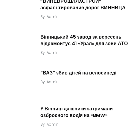
“ВИНЕВРОШЛЯХСТРОЙ”
асфальтирование дорог ВИННИЦА
By
Admin
Вінницький 45 завод за вересень
відремонтує 41 «Урал» для зони АТО
By
Admin
“ВАЗ” збив дітей на велосипеді
By
Admin
У Вінниці даішники затримали
озброєного водія на «BMW»
By
Admin