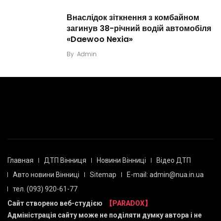
Внаслідок зіткнення з комбайном
загинув 38-річний водій автомобіля
«Daewoo Nexia»
By
Admin
Главная
ДТП Вінниця
Новини Вінниці
Відео ДТП
Авто новини Вінниці
Sitemap
E-mail: admin@nua.in.ua
тел. (093) 920-61-77
Сайт створено веб-студією
【PARADOX】
Адміністрація сайту може не поділяти думку автора і не