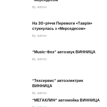
By
Admin
На 30-річчя Перемоги «Таврія»
стукнулась з «Мерседесом»
By
Admin
“Мusic-Box” автозвук ВИННИЦА
By
Admin
“Техсервис” автоэлектрик
ВИННИЦА
By
Admin
“МЕГАКЛИН” автомойка ВИННИЦА