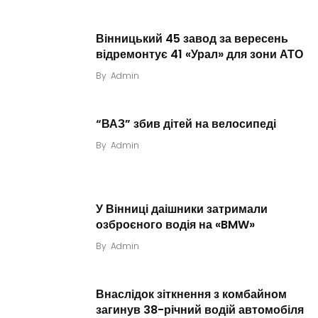
Вінницький 45 завод за вересень
відремонтує 41 «Урал» для зони АТО
By
Admin
“ВАЗ” збив дітей на велосипеді
By
Admin
У Вінниці даішники затримали
озброєного водія на «BMW»
By
Admin
Внаслідок зіткнення з комбайном
загинув 38-річний водій автомобіля