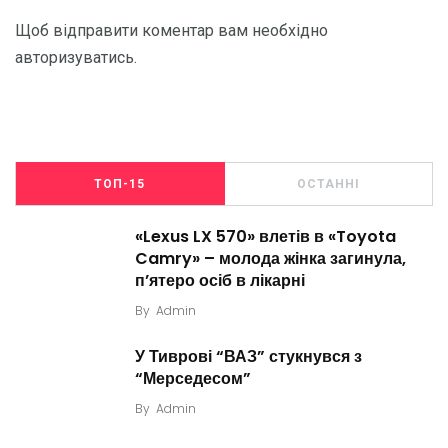
Щоб відправити коментар вам необхідно
авторизуватись
.
ТОП-15
ОСТАННІ
«Lexus LX 570» влетів в «Toyota
Camry» – молода жінка загинула,
п’ятеро осіб в лікарні
By
Admin
У Тиврові “ВАЗ” стукнувся з
“Мерседесом”
By
Admin