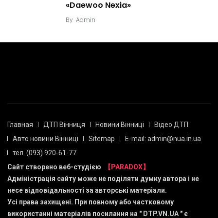
«Daewoo Nexia»
By
Admin
Главная
ДТП Вінниця
Новини Вінниці
Відео ДТП
Авто новини Вінниці
Sitemap
E-mail: admin@nua.in.ua
тел. (093) 920-61-77
Сайт створено веб-студією
【PARADOX】
Адміністрація сайту може не поділяти думку автора і не
несе відповідальності за авторські матеріали.
Усі права захищені. При повному або частковому
використанні матеріалів посилання на "
DTP.VN.UA
" є