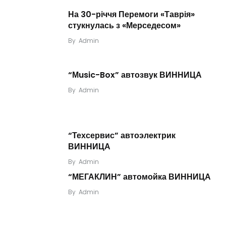
На 30-річчя Перемоги «Таврія»
стукнулась з «Мерседесом»
By
Admin
“Мusic-Box” автозвук ВИННИЦА
By
Admin
“Техсервис” автоэлектрик
ВИННИЦА
By
Admin
“МЕГАКЛИН” автомойка ВИННИЦА
By
Admin