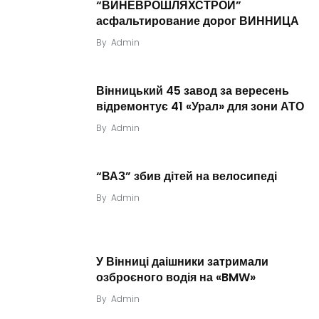
“ВИНЕВРОШЛЯХСТРОЙ”
асфальтирование дорог ВИННИЦА
By
Admin
Вінницький 45 завод за вересень
відремонтує 41 «Урал» для зони АТО
By
Admin
“ВАЗ” збив дітей на велосипеді
By
Admin
У Вінниці даішники затримали
озброєного водія на «BMW»
By
Admin