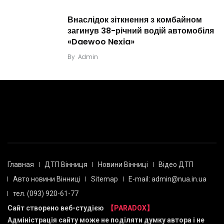
Внаслідок зіткнення з комбайном
загинув 38-річний водій автомобіля
«Daewoo Nexia»
By
Admin
Главная
ДТП Вінниця
Новини Вінниці
Відео ДТП
Авто новини Вінниці
Sitemap
E-mail: admin@nua.in.ua
тел. (093) 920-61-77
Сайт створено веб-студією
【PARADOX】
Адміністрація сайту може не поділяти думку автора і не