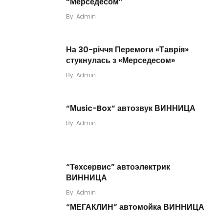
“Мерседесом”
By
Admin
На 30-річчя Перемоги «Таврія»
стукнулась з «Мерседесом»
By
Admin
“Мusic-Box” автозвук ВИННИЦА
By
Admin
“Техсервис” автоэлектрик
ВИННИЦА
By
Admin
“МЕГАКЛИН” автомойка ВИННИЦА