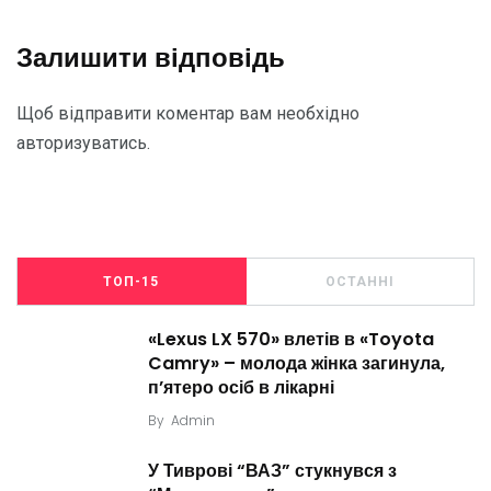
Залишити відповідь
Щоб відправити коментар вам необхідно
авторизуватись
.
ТОП-15
ОСТАННІ
«Lexus LX 570» влетів в «Toyota
Camry» – молода жінка загинула,
п’ятеро осіб в лікарні
By
Admin
У Тиврові “ВАЗ” стукнувся з