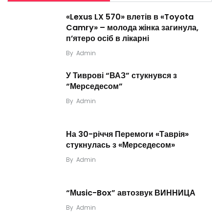
«Lexus LX 570» влетів в «Toyota
Camry» – молода жінка загинула,
п’ятеро осіб в лікарні
By
Admin
У Тиврові “ВАЗ” стукнувся з
“Мерседесом”
By
Admin
На 30-річчя Перемоги «Таврія»
стукнулась з «Мерседесом»
By
Admin
“Мusic-Box” автозвук ВИННИЦА
By
Admin