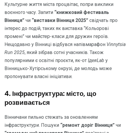
Культурне життя міста процвітає, попри виклики
воєнного часу. Запити
“книжковий фестиваль
Вінниця”
чи
“виставки Вінниця 2025”
свідчать про
інтерес до подій, таких як виставка “Кольорові
промені” чи майстер-класи для дружин героїв.
Нещодавно у Вінниці відбувся напівмарафон
Vinnytsia
Run 2025
, який зібрав сотні учасників. Також
популярними є освітні проєкти, як-от
ІдеяLab
у
Вінницько-Хутірському окрузі, де молодь може
пропонувати власні ініціативи.
4. Інфраструктура: місто, що
розвивається
Вінничани пильно стежать за оновленням
інфраструктури. Пошуки
“ремонт доріг Вінниця”
чи