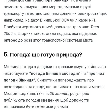
“громадський транспорт Вінниця”
пов’язані з
ремонтом комунальних мереж, змінами в русі
транспорту та встановленням сонячних електростанцій,
наприклад, на даху Вінницької ОВА чи лікарні №1.
Прибуття чергового швейцарського трамваю
Tram
2000
із Цюриха також стало подією, яка підігріває
інтерес до розвитку транспортної системи міста.
5. Погода: що готує природа?
Мінлива погода з дощами та грозами змушує вінничан
часто шукати
“погода Вінниця сьогодні”
чи
“прогноз
погоди Вінниця”
. Синоптики попереджають про
похолодання та опади, що впливають на плани містян.
Місцеві видання, такі як
20 хвилин
, регулярно
публікують погодні зведення, щоб допомогти
вінничанам бути готовими до змін.