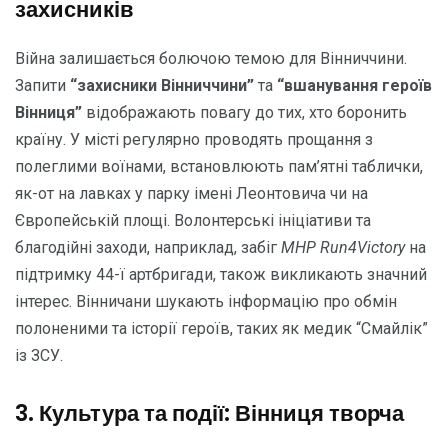
захисників
Війна залишається болючою темою для Вінниччини.
Запити
“захисники Вінниччини”
та
“вшанування героїв
Вінниця”
відображають повагу до тих, хто боронить
країну. У місті регулярно проводять прощання з
полеглими воїнами, встановлюють пам’ятні таблички,
як-от на лавках у парку імені Леонтовича чи на
Європейській площі. Волонтерські ініціативи та
благодійні заходи, наприклад, забіг
MHP Run4Victory
на
підтримку 44-ї артбригади, також викликають значний
інтерес. Вінничани шукають інформацію про обмін
полоненими та історії героїв, таких як медик “Смайлік”
із ЗСУ.
3. Культура та події: Вінниця творча