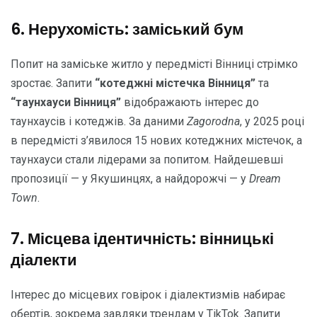
6. Нерухомість: заміський бум
Попит на заміське житло у передмісті Вінниці стрімко
зростає. Запити
“котеджні містечка Вінниця”
та
“таунхауси Вінниця”
відображають інтерес до
таунхаусів і котеджів. За даними
Zagorodna
, у 2025 році
в передмісті з’явилося 15 нових котеджних містечок, а
таунхауси стали лідерами за попитом. Найдешевші
пропозиції — у Якушинцях, а найдорожчі — у
Dream
Town
.
7. Місцева ідентичність: вінницькі
діалекти
Інтерес до місцевих говірок і діалектизмів набирає
обертів, зокрема завдяки трендам у TikTok. Запити