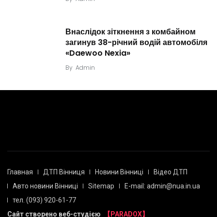
Внаслідок зіткнення з комбайном
загинув 38-річний водій автомобіля
«Daewoo Nexia»
By
Admin
Главная
ДТП Вінниця
Новини Вінниці
Відео ДТП
Авто новини Вінниці
Sitemap
E-mail: admin@nua.in.ua
тел. (093) 920-61-77
Сайт створено веб-студією
【PARADOX】