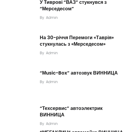
У Тиврові “ВАЗ” стукнувся з
“Мерседесом”
By
Admin
На 30-річчя Перемоги «Таврія»
стукнулась з «Мерседесом»
By
Admin
“Мusic-Box” автозвук ВИННИЦА
By
Admin
“Техсервис” автоэлектрик
ВИННИЦА
By
Admin