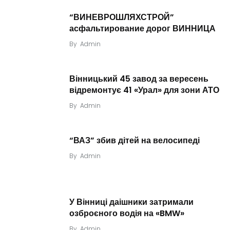
“ВИНЕВРОШЛЯХСТРОЙ”
асфальтирование дорог ВИННИЦА
By
Admin
Вінницький 45 завод за вересень
відремонтує 41 «Урал» для зони АТО
By
Admin
“ВАЗ” збив дітей на велосипеді
By
Admin
У Вінниці даішники затримали
озброєного водія на «BMW»
By
Admin