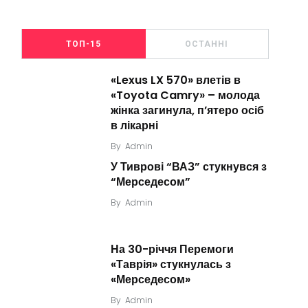
ТОП-15
ОСТАННІ
«Lexus LX 570» влетів в
«Toyota Camry» – молода
жінка загинула, п’ятеро осіб
в лікарні
By
Admin
У Тиврові “ВАЗ” стукнувся з
“Мерседесом”
By
Admin
На 30-річчя Перемоги
«Таврія» стукнулась з
«Мерседесом»
By
Admin