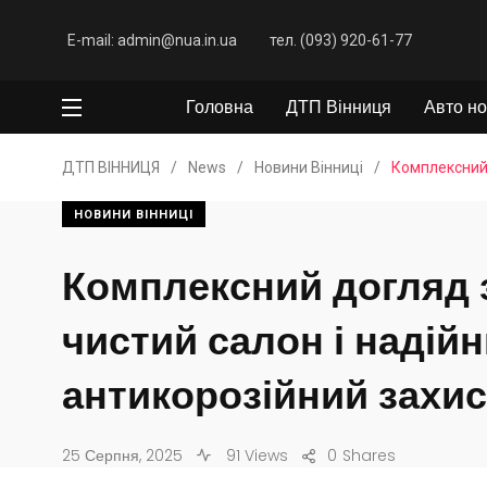
E-mail: admin@nua.in.ua
тел. (093) 920-61-77
Головна
ДТП Вінниця
Авто но
ДТП ВІННИЦЯ
/
News
/
Новини Вінниці
/
Комплексний 
НОВИНИ ВІННИЦІ
Комплексний догляд з
чистий салон і надій
антикорозійний захис
25 Серпня, 2025
91 Views
0
Shares