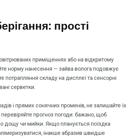
ерігання: прості
ровітрюваних приміщеннях або на відкритому
уйте норму нанесення — зайва волога подовжує
те потрапляння складу на дисплеї та сенсорні
вані серветки.
ладів і прямих сонячних променів, не залишайте їх
 перевіряйте прогноз погоди: бажано, щоб
ло дощу чи мийки. Якщо планується поїздка
полімеризуватися, інакше абразив швидше