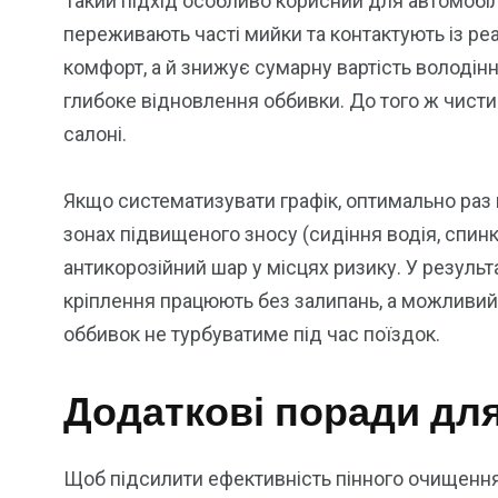
Такий підхід особливо корисний для автомобіл
переживають часті мийки та контактують із р
комфорт, а й знижує сумарну вартість володінн
глибоке відновлення оббивки. До того ж чистий
салоні.
Якщо систематизувати графік, оптимально раз 
зонах підвищеного зносу (сидіння водія, спинк
антикорозійний шар у місцях ризику. У результа
кріплення працюють без залипань, а можливий 
оббивок не турбуватиме під час поїздок.
Додаткові поради для
Щоб підсилити ефективність пінного очищення, 