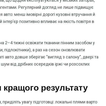
ів, що щодня експлуатуються у міських заторах,
еагентами. Регулярний догляд не лише підвищує
я авто: менш імовірні дорогі кузовні втручання й
 інтер’єр позитивно впливає на якість повітря в
на 2–4 тижні освіжати тканини пінним засобом у
и, підлокітники), а раз на сезон оновлювати
ті авто довше зберігає “вигляд з салону”, двері та
шум від дрібних осередків іржі чи розсохлих
 кращого результату
приділіть увагу підготовці: локальні плями варто