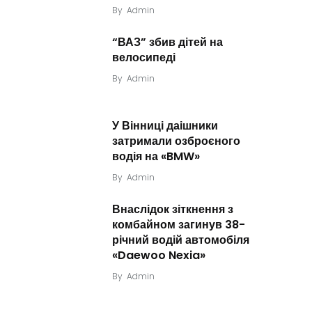
By
Admin
“ВАЗ” збив дітей на
велосипеді
By
Admin
У Вінниці даішники
затримали озброєного
водія на «BMW»
By
Admin
Внаслідок зіткнення з
комбайном загинув 38-
річний водій автомобіля
«Daewoo Nexia»
By
Admin