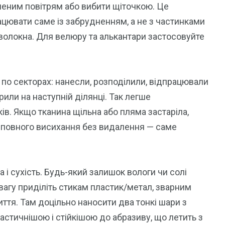
сненим повітрям або вибити щіточкою. Це
ювати саме із забрудненням, а не з частинками
волокна. Для велюру та алькантари застосовуйте
 по секторах: нанесли, розподілили, відпрацювали
или на наступній ділянці. Так легше
ів. Якщо тканина щільна або пляма застаріла,
е повного висихання без видалення — саме
 і сухість. Будь-який залишок вологи чи солі
агу приділіть стикам пластик/метал, зварним
ття. Там доцільно наносити два тонкі шари з
астичнішою і стійкішою до абразиву, що летить з