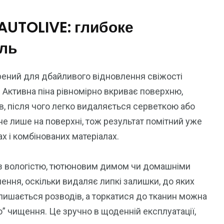
AUTOLIVE: глибоке
иль
ений для дбайливого відновлення свіжості
. Активна піна рівномірно вкриває поверхню,
їв, після чого легко видаляється серветкою або
не лише на поверхні, тож результат помітний уже
ах і комбінованих матеріалах.
і з вологістю, тютюновим димом чи домашніми
ння, оскільки видаляє липкі залишки, до яких
лишається розводів, а торкатися до тканин можна
о” чищення. Це зручно в щоденній експлуатації,