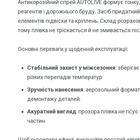
Антикорозійний спрей AUTOLIVE формує тонку, а
реагентів і дорожнього бруду. Засіб придатний
елементів підвіски та кріплень. Склад розрахо
тому плівка не тріскається й не змивається піс
Основні переваги у щоденній експлуатації:
Стабільний захист у міжсезоння
: зберіга
різких перепадів температур.
Зручність нанесення
: аерозольний формат
демонтажу деталей.
Акуратний вигляд
: прозора плівка не псує
частин.
Щоб підсилити ефект, виконуйте простий алгори