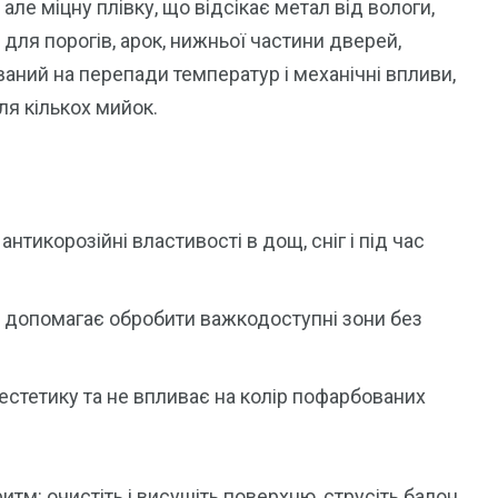
ле міцну плівку, що відсікає метал від вологи,
 для порогів, арок, нижньої частини дверей,
ваний на перепади температур і механічні впливи,
ля кількох мийок.
є антикорозійні властивості в дощ, сніг і під час
 допомагає обробити важкодоступні зони без
 естетику та не впливає на колір пофарбованих
тм: очистіть і висушіть поверхню, струсіть балон,