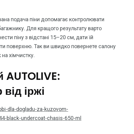
ована подача піни допомагає контролювати
 багажнику. Для кращого результату варто
ти піну з відстані 15–20 см, дати їй
ти поверхню. Так ви швидко повернете салону
 на хімчистку.
й AUTOLIVE:
 від іржі
obi-dla-dogladu-za-kuzovom-
a144-black-undercoat-chasis-650-ml