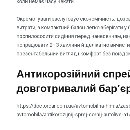
коли немає часу чекати.
Окремої уваги заслуговує економічність: доз
витрати, а компактний балон легко зберігати у
пропилососити сидіння перед нанесенням, нанес
попрацювати 2–3 хвилини й делікатно вичисти
презентабельний вигляд і комфорт без поїздок
Антикорозійний спре
довготривалий бар’єр
https://doctorcar.com.ua/avtomobilna-himia/zas
avtomobila/antikorozijnij-sprej-cornij-autolive-