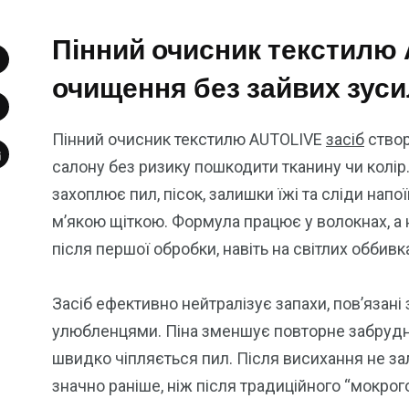
Пінний очисник текстилю 
очищення без зайвих зус
Пінний очисник текстилю AUTOLIVE
засіб
створ
салону без ризику пошкодити тканину чи колір
захоплює пил, пісок, залишки їжі та сліди напо
м’якою щіткою. Формула працює у волокнах, а 
після першої обробки, навіть на світлих оббивк
Засіб ефективно нейтралізує запахи, пов’язан
улюбленцями. Піна зменшує повторне забрудне
швидко чіпляється пил. Після висихання не за
значно раніше, ніж після традиційного “мокрог