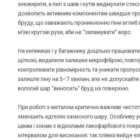
знежирити, а пил з швів і кутів видмухати сти
дозволить активним компонентам швидше прац
бруду, що заважають проникненню піни вглиб 
м’які кругові рухи, аби не “заламувати” ворс.
На килимках і у багажнику доцільно працювати
щіткою, видалили залишки мікрофіброю, повтор
контролювати рівномірність та уникати пропуск
залиште піну на 5–7 хвилин, але не допускайт
вологий шар “виносить” бруд на поверхню.
При роботі з металом критично важливі чистота
зменшить адгезію захисного шару. Особливу ув
швам і зонам з відколами лакофарбового покри
інтервалом для висихання: так плівка вийде ел