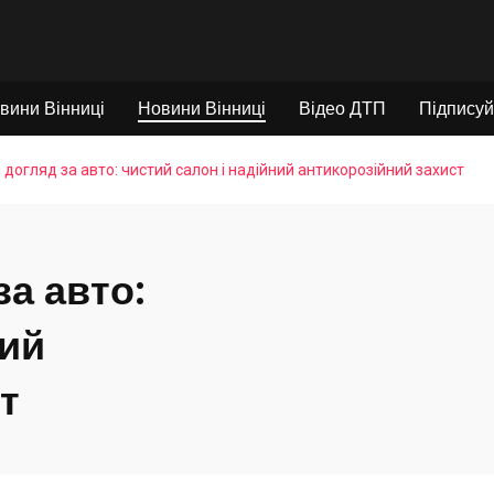
вини Вінниці
Новини Вінниці
Відео ДТП
Підписуй
догляд за авто: чистий салон і надійний антикорозійний захист
а авто:
ний
т