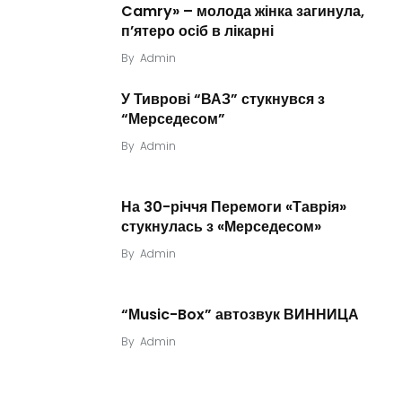
Camry» – молода жінка загинула,
п’ятеро осіб в лікарні
By
Admin
У Тиврові “ВАЗ” стукнувся з
“Мерседесом”
By
Admin
На 30-річчя Перемоги «Таврія»
стукнулась з «Мерседесом»
By
Admin
“Мusic-Box” автозвук ВИННИЦА
By
Admin