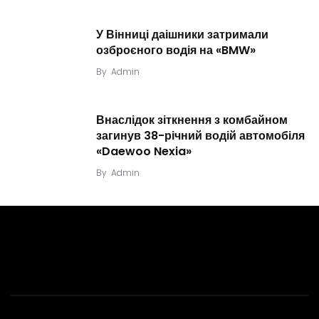
У Вінниці даішники затримали
озброєного водія на «BMW»
By
Admin
Внаслідок зіткнення з комбайном
загинув 38-річний водій автомобіля
«Daewoo Nexia»
By
Admin