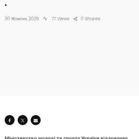
.
30 Жовтня, 2025
77 Views
0
Shares
Міністерство молоді та спорту України відзначило