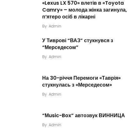
«Lexus LX 570» влетів в «Toyota
Camry» – молода жінка загинула,
п’ятеро осіб в лікарні
By
Admin
У Тиврові “ВАЗ” стукнувся з
“Мерседесом”
By
Admin
На 30-річчя Перемоги «Таврія»
стукнулась з «Мерседесом»
By
Admin
“Мusic-Box” автозвук ВИННИЦА
By
Admin