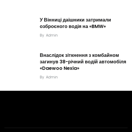
У Вінниці даішники затримали
озброєного водія на «BMW»
By
Admin
Внаслідок зіткнення з комбайном
загинув 38-річний водій автомобіля
«Daewoo Nexia»
By
Admin