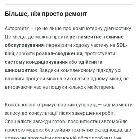
Більше, ніж просто ремонт
Autoprostir — це не лише про комп’ютерну діагностику.
Це місце, де можна пройти
регламентне технічне
обслуговування
, перевірити ходову частину на
SDL-
лінії
, зробити
розвал-сходження
, протестувати
систему кондиціонування
або
здійснити
шиномонтаж
. Завдяки комплексному підходу усі
важливі процеси можна виконати в одному місці, не
витрачаючи час на пошуки кількох майстерень.
Кожен клієнт отримує повний супровід — від моменту
запису до консультації після завершення робіт.
Спеціалісти завжди готові пояснити стан автомобіля
простою мовою, без зайвих технічних складнощів, що
дозволяє зрозуміти справжній обсяг проблем і не