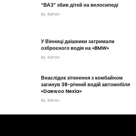
“ВАЗ” збив дітей на велосипеді
By
Admin
У Вінниці даішники затримали
озброєного водія на «BMW»
By
Admin
Внаслідок зіткнення з комбайном
загинув 38-річний водій автомобіля
«Daewoo Nexia»
By
Admin