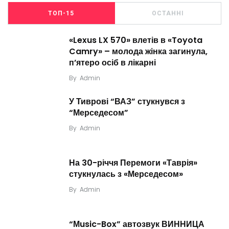
ТОП-15
ОСТАННІ
«Lexus LX 570» влетів в «Toyota
Camry» – молода жінка загинула,
п’ятеро осіб в лікарні
By
Admin
У Тиврові “ВАЗ” стукнувся з
“Мерседесом”
By
Admin
На 30-річчя Перемоги «Таврія»
стукнулась з «Мерседесом»
By
Admin
“Мusic-Box” автозвук ВИННИЦА