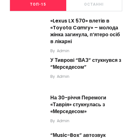
ТОП-15
ОСТАННІ
«Lexus LX 570» влетів в
«Toyota Camry» – молода
жінка загинула, п’ятеро осіб
в лікарні
By
Admin
У Тиврові “ВАЗ” стукнувся з
“Мерседесом”
By
Admin
На 30-річчя Перемоги
«Таврія» стукнулась з
«Мерседесом»
By
Admin
“Мusic-Box” автозвук