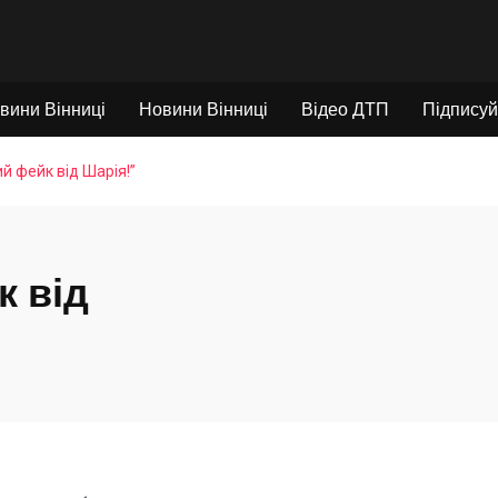
вини Вінниці
Новини Вінниці
Відео ДТП
Підписуй
й фейк від Шарія!”
к від