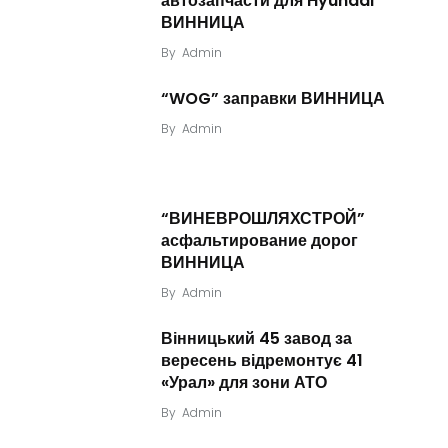
автозапчасти для Hyundai
ВИННИЦА
By
Admin
“WOG” заправки ВИННИЦА
By
Admin
“ВИНЕВРОШЛЯХСТРОЙ”
асфальтирование дорог
ВИННИЦА
By
Admin
Вінницький 45 завод за
вересень відремонтує 41
«Урал» для зони АТО
By
Admin