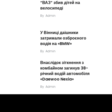
“ВАЗ” збив дітей на
велосипеді
By
Admin
У Вінниці даішники
затримали озброєного
водія на «BMW»
By
Admin
Внаслідок зіткнення з
комбайном загинув 38-
річний водій автомобіля
«Daewoo Nexia»
By
Admin