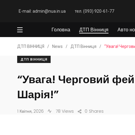
E-mail: admin@nua.in.ua
тел. (093) 920-61-77
Головна
ДТП Вінниця
Авто но
ДТП ВІННИЦЯ
/
News
/
ДТП Вінниця
/
“Увага! Чергови
ДТП ВІННИЦЯ
“Увага! Черговий фей
Шарія!”
1 Квітня, 2026
78 Views
0
Shares