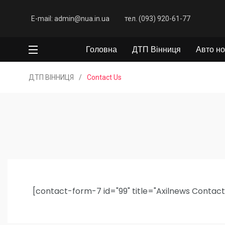
E-mail: admin@nua.in.ua
тел. (093) 920-61-77
Головна
ДТП Вінниця
Авто но
ДТП ВІННИЦЯ
/
Contact Us
[contact-form-7 id="99" title="Axilnews Contac