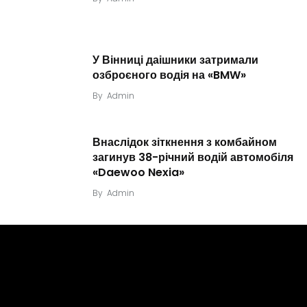
У Вінниці даішники затримали
озброєного водія на «BMW»
By
Admin
Внаслідок зіткнення з комбайном
загинув 38-річний водій автомобіля
«Daewoo Nexia»
By
Admin