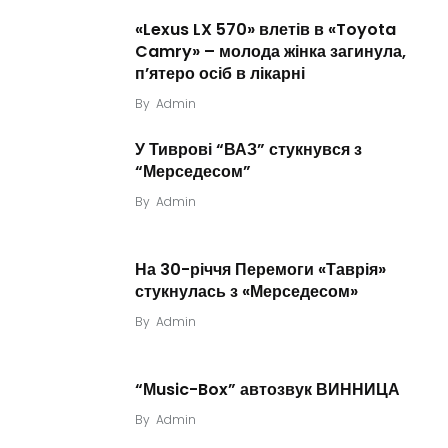
«Lexus LX 570» влетів в «Toyota
Camry» – молода жінка загинула,
п’ятеро осіб в лікарні
By
Admin
У Тиврові “ВАЗ” стукнувся з
“Мерседесом”
By
Admin
На 30-річчя Перемоги «Таврія»
стукнулась з «Мерседесом»
By
Admin
“Мusic-Box” автозвук ВИННИЦА
By
Admin