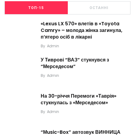
ТОП-15
ОСТАННІ
«Lexus LX 570» влетів в «Toyota
Camry» – молода жінка загинула,
п’ятеро осіб в лікарні
By
Admin
У Тиврові “ВАЗ” стукнувся з
“Мерседесом”
By
Admin
На 30-річчя Перемоги «Таврія»
стукнулась з «Мерседесом»
By
Admin
“Мusic-Box” автозвук ВИННИЦА