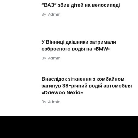
“ВАЗ” збив дітей на велосипеді
By
Admin
У Вінниці даішники затримали
озброєного водія на «BMW»
By
Admin
Внаслідок зіткнення з комбайном
загинув 38-річний водій автомобіля
«Daewoo Nexia»
By
Admin