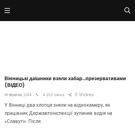
Вінницькі даішники взяли хабар…презервативами
(ВІДЕО)
0
Shares
18 Жовтня, 2014
4 232 Views
У Вінниці два хлопця зняли на відеокамеру, як
працівник Державтоінспекції зупинив водія на
«Славуті». Після