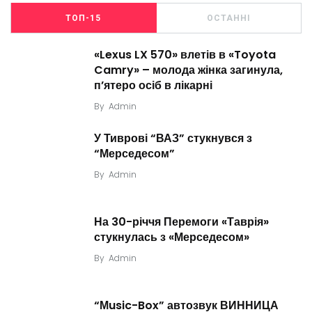
ТОП-15
ОСТАННІ
«Lexus LX 570» влетів в «Toyota
Camry» – молода жінка загинула,
п’ятеро осіб в лікарні
By
Admin
У Тиврові “ВАЗ” стукнувся з
“Мерседесом”
By
Admin
На 30-річчя Перемоги «Таврія»
стукнулась з «Мерседесом»
By
Admin
“Мusic-Box” автозвук ВИННИЦА