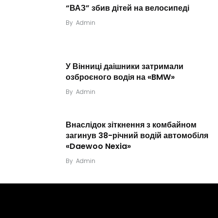
“ВАЗ” збив дітей на велосипеді
By
Admin
У Вінниці даішники затримали
озброєного водія на «BMW»
By
Admin
Внаслідок зіткнення з комбайном
загинув 38-річний водій автомобіля
«Daewoo Nexia»
By
Admin