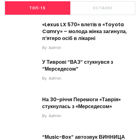
ТОП-15
ОСТАННІ
«Lexus LX 570» влетів в «Toyota
Camry» – молода жінка загинула,
п’ятеро осіб в лікарні
By
Admin
У Тиврові “ВАЗ” стукнувся з
“Мерседесом”
By
Admin
На 30-річчя Перемоги «Таврія»
стукнулась з «Мерседесом»
By
Admin
“Мusic-Box” автозвук ВИННИЦА