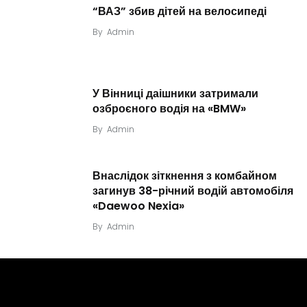
“ВАЗ” збив дітей на велосипеді
By
Admin
У Вінниці даішники затримали
озброєного водія на «BMW»
By
Admin
Внаслідок зіткнення з комбайном
загинув 38-річний водій автомобіля
«Daewoo Nexia»
By
Admin