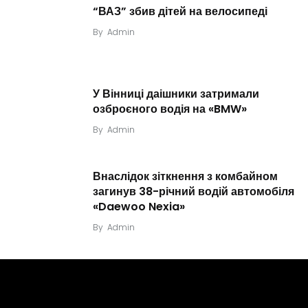
“ВАЗ” збив дітей на велосипеді
By
Admin
У Вінниці даішники затримали
озброєного водія на «BMW»
By
Admin
Внаслідок зіткнення з комбайном
загинув 38-річний водій автомобіля
«Daewoo Nexia»
By
Admin