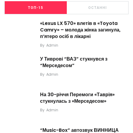
ТОП-15
ОСТАННІ
«Lexus LX 570» влетів в «Toyota
Camry» – молода жінка загинула,
п’ятеро осіб в лікарні
By
Admin
У Тиврові “ВАЗ” стукнувся з
“Мерседесом”
By
Admin
На 30-річчя Перемоги «Таврія»
стукнулась з «Мерседесом»
By
Admin
“Мusic-Box” автозвук ВИННИЦА