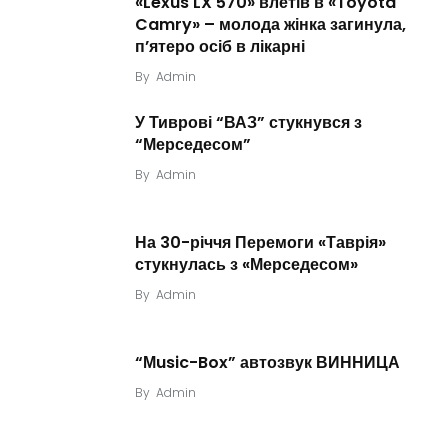
«Lexus LX 570» влетів в «Toyota
Camry» – молода жінка загинула,
п’ятеро осіб в лікарні
By
Admin
У Тиврові “ВАЗ” стукнувся з
“Мерседесом”
By
Admin
На 30-річчя Перемоги «Таврія»
стукнулась з «Мерседесом»
By
Admin
“Мusic-Box” автозвук ВИННИЦА
By
Admin