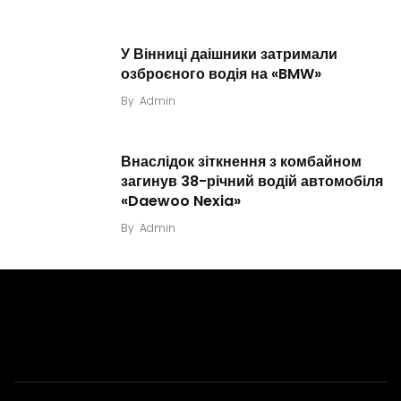
У Вінниці даішники затримали
озброєного водія на «BMW»
By
Admin
Внаслідок зіткнення з комбайном
загинув 38-річний водій автомобіля
«Daewoo Nexia»
By
Admin