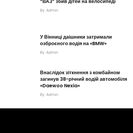
“ВАЗ” збив дітей на велосипеді
By
Admin
У Вінниці даішники затримали
озброєного водія на «BMW»
By
Admin
Внаслідок зіткнення з комбайном
загинув 38-річний водій автомобіля
«Daewoo Nexia»
By
Admin