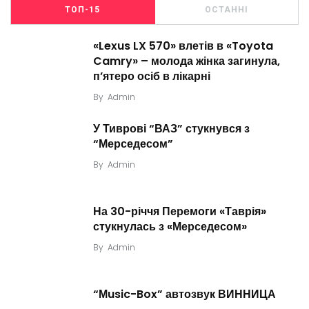
ТОП-15
ОСТАННІ
«Lexus LX 570» влетів в «Toyota
Camry» – молода жінка загинула,
п’ятеро осіб в лікарні
By
Admin
У Тиврові “ВАЗ” стукнувся з
“Мерседесом”
By
Admin
На 30-річчя Перемоги «Таврія»
стукнулась з «Мерседесом»
By
Admin
“Мusic-Box” автозвук ВИННИЦА