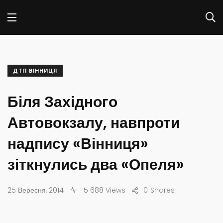
ДТП ВІННИЦЯ
Біля Західного
Автовокзалу, навпроти
надпису «Вінниця»
зіткнулись два «Опеля»
25 Вересня, 2014
5 688 Views
0
Shares